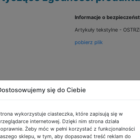
Informacje o bezpieczeńs
Artykuły tekstylne - OSTR
pobierz plik
Dostosowujemy się do Ciebie
Opinie o produkcie
trona wykorzystuje ciasteczka, które zapisują się w
rzeglądarce internetowej. Dzięki nim strona działa
oprawnie. Żeby móc w pełni korzystać z funkcjonalności
aszego sklepu, w tym, aby dopasować treść reklam do