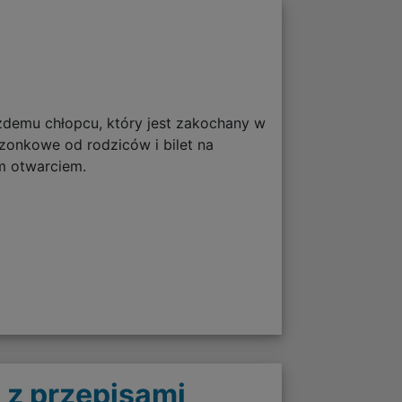
żdemu chłopcu, który jest zakochany w
szonkowe od rodziców i bilet na
m otwarciem.
 z przepisami