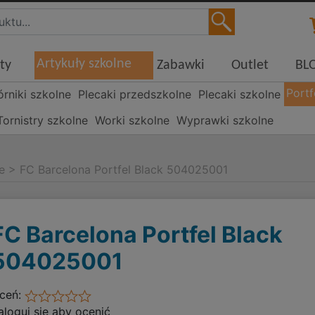
Artykuły szkolne
ty
Zabawki
Outlet
BL
Portf
órniki szkolne
Plecaki przedszkolne
Plecaki szkolne
Tornistry szkolne
Worki szkolne
Wyprawki szkolne
e
>
FC Barcelona Portfel Black 504025001
FC Barcelona Portfel Black
504025001
ceń:
aloguj się aby ocenić