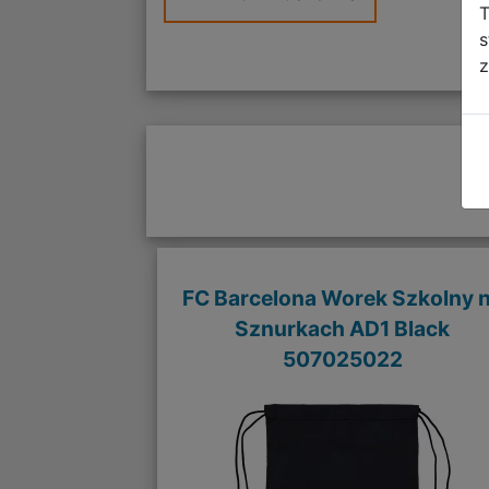
T
s
z
FC Barcelona Worek Szkolny 
Sznurkach AD1 Black
507025022