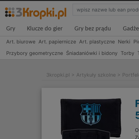
Gry
Klucze do gier
Gry bez prądu
Gadże
Art. biurowe
Art. papiernicze
Art. plastyczne
Nerki
Pi
Przybory geometryczne
Śniadaniówki i bidony
Torby
3kropki.pl
>
Artykuły szkolne
>
Portfel
O
Z