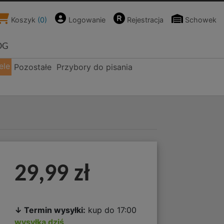
Koszyk
(
0
)
Logowanie
Rejestracja
Schowek
OG
ele
Pozostałe
Przybory do pisania
29,99 zł
↓ Termin wysyłki:
kup do 17:00
wysyłka dziś