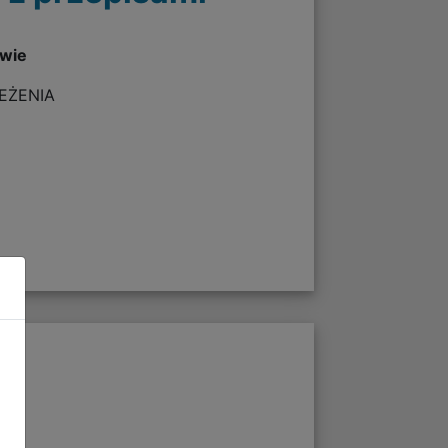
twie
ZEŻENIA