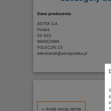
Dane producenta
ASTRA S.A.
Polska
02-822
WARSZAWA
POLECZKI 23
sekretariat@astrapolska.pl
S
p
p
n
+ dodaj swoją opinię