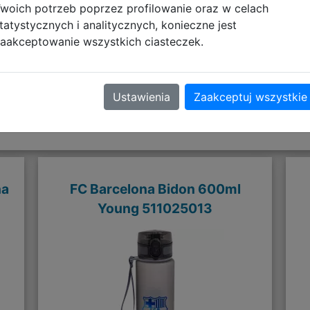
woich potrzeb poprzez profilowanie oraz w celach
tatystycznych i analitycznych, konieczne jest
aakceptowanie wszystkich ciasteczek.
Polecane
Ustawienia
Zaakceptuj wszystkie
na
FC Barcelona Bidon 600ml
Young 511025013