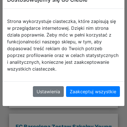
Strona wykorzystuje ciasteczka, które zapisują się
w przeglądarce internetowej. Dzięki nim strona
działa poprawnie. Żeby móc w pełni korzystać z
funkcjonalności naszego sklepu, w tym, aby
dopasować treść reklam do Twoich potrzeb
poprzez profilowanie oraz w celach statystycznych
263,83 zł
i analitycznych, konieczne jest zaakceptowanie
wszystkich ciasteczek.
DO KOSZYKA
Ustawienia
Zaakceptuj wszystkie
Galeria zdjęć
FC Barcelona Zestaw Szkolny Young