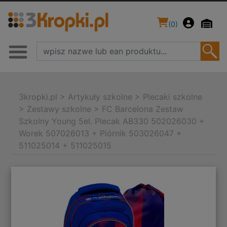
(
0
)
3kropki.pl
>
Artykuły szkolne
>
Plecaki szkolne
>
Zestawy szkolne
>
FC Barcelona Zestaw
Szkolny Young 5el. Plecak AB330 502026030 +
Worek 507026013 + Piórnik 503026047 +
511025014 + 511025015