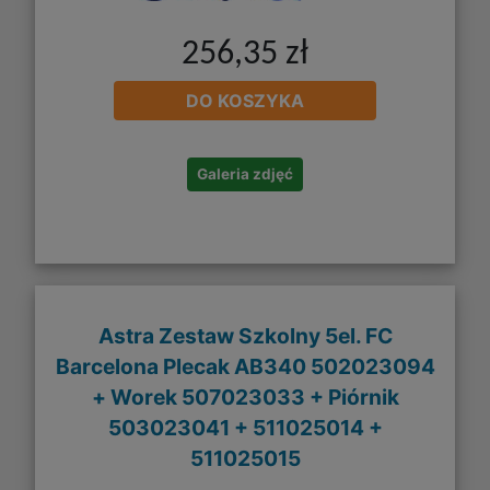
256,35 zł
DO KOSZYKA
Galeria zdjęć
Astra Zestaw Szkolny 5el. FC
Barcelona Plecak AB340 502023094
+ Worek 507023033 + Piórnik
503023041 + 511025014 +
511025015