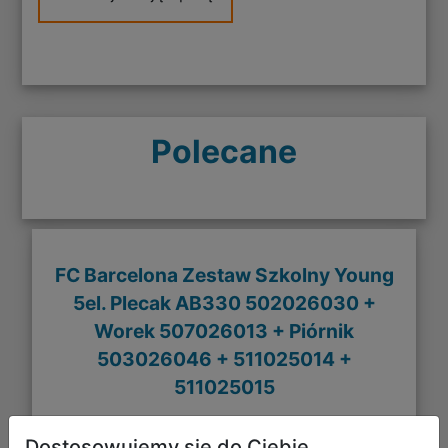
Polecane
FC Barcelona Zestaw Szkolny Young
5el. Plecak AB330 502026030 +
Worek 507026013 + Piórnik
503026046 + 511025014 +
511025015
Dostosowujemy się do Ciebie