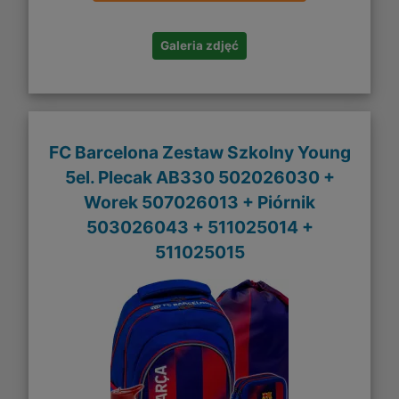
Galeria zdjęć
FC Barcelona Zestaw Szkolny Young
5el. Plecak AB330 502026030 +
Worek 507026013 + Piórnik
503026043 + 511025014 +
511025015