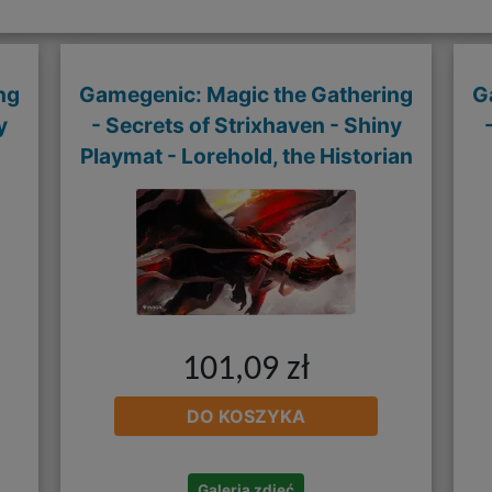
ng
Gamegenic: Magic the Gathering
G
y
- Secrets of Strixhaven - Shiny
Playmat - Lorehold, the Historian
101,09 zł
DO KOSZYKA
Galeria zdjęć