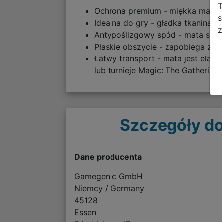
T
Ochrona premium - miękka mata o
s
Idealna do gry - gładka tkanina 
z
Antypoślizgowy spód - mata stab
Płaskie obszycie - zapobiega zah
Łatwy transport - mata jest elast
lub turnieje Magic: The Gathering.
Szczegóły do
Dane producenta
Gamegenic GmbH
Niemcy / Germany
45128
Essen