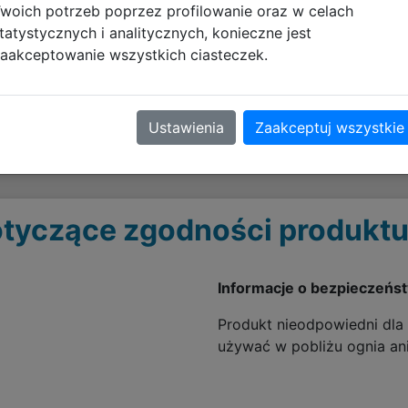
woich potrzeb poprzez profilowanie oraz w celach
 grubości 2 mm chroni karty przed zarysowaniami.
tatystycznych i analitycznych, konieczne jest
zapewnia płynny ruch kart i żetonów podczas każdej rozgry
aakceptowanie wszystkich ciasteczek.
ilnie pozostaje na miejscu, nawet podczas intensywnych r
aczaniu kart o krawędzie.
yczna i można ją łatwo zwinąć, dzięki czemu z łatwością za
Ustawienia
Zaakceptuj wszystkie
tyczące zgodności produktu
Informacje o bezpieczeńs
Produkt nieodpowiedni dla d
używać w pobliżu ognia ani