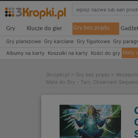
Gry bez prądu
Gry
Klucze do gier
Gadże
Gry planszowe
Gry karciane
Gry figurkowe
Gry parag
Maty 
Albumy na karty
Koszulki na karty
Kości do gry
3kropki.pl
>
Gry bez prądu
>
Akcesori
Mata do Gry - Tam, Observant Sequen