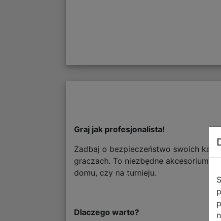
Graj jak profesjonalista!
Zadbaj o bezpieczeństwo swoich kart d
graczach. To niezbędne akcesorium za
domu, czy na turnieju.
S
p
p
Dlaczego warto?
n