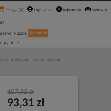
Koszyk
(
0
)
Logowanie
Rejestracja
Schowek
OG
Akcesoria
arstwo
Puzzle
o gry
Inne
s of Strixhaven - Prime Playmat -
107,95 zł
93,31 zł