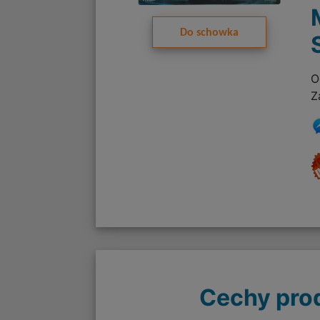
Do schowka
O
Z
Cechy pro