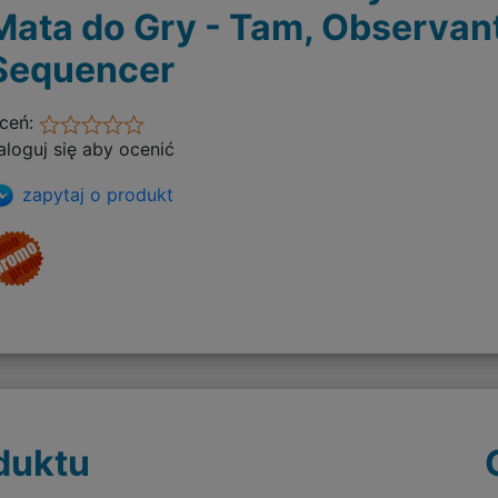
Mata do Gry - Tam, Observan
Sequencer
ceń:
aloguj się aby ocenić
zapytaj o produkt
duktu