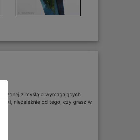
stworzonej z myślą o wymagających
wki, niezależnie od tego, czy grasz w