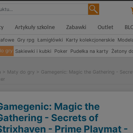
ty
Artykuły szkolne
Zabawki
Outlet
BL
rafowe
Gry rpg
Łamigłówki
Karty kolekcjonerskie
Model
do gry
Sakiewki i kubki
Poker
Pudełka na karty
Żetony d
a
>
Maty do gry
>
Gamegenic: Magic the Gathering - Secret
cer
Gamegenic: Magic the
Gathering - Secrets of
Strixhaven - Prime Playmat -