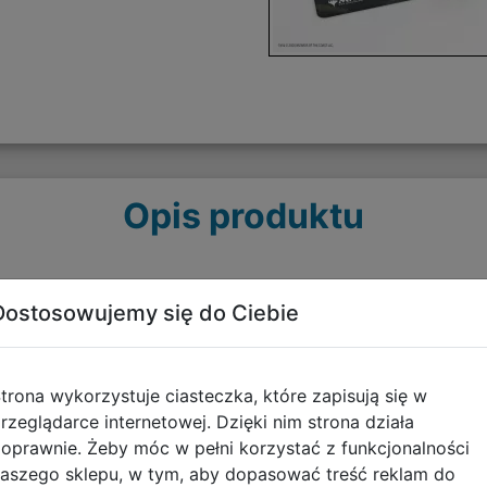
Opis produktu
Dostosowujemy się do Ciebie
zięki Prime Playmat - oficjalnej, licencjonowanej macie 
pewnia wygodę i doskonałą ochronę podczas każdej rozgry
trona wykorzystuje ciasteczka, które zapisują się w
rzeglądarce internetowej. Dzięki nim strona działa
oprawnie. Żeby móc w pełni korzystać z funkcjonalności
aszego sklepu, w tym, aby dopasować treść reklam do