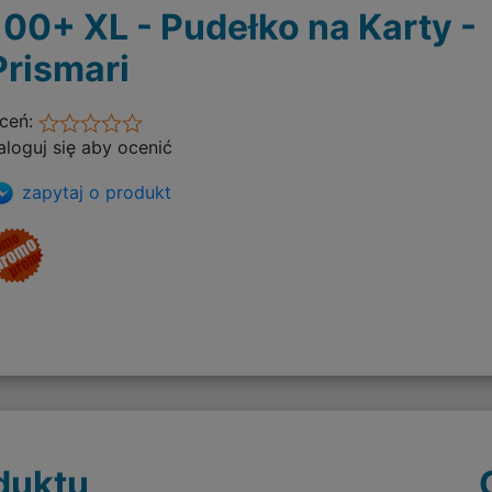
100+ XL - Pudełko na Karty -
Prismari
ceń:
aloguj się aby ocenić
zapytaj o produkt
duktu