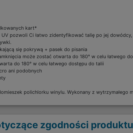
lkowanych kart*
m UV pozwoli Ci łatwo zidentyfikować talię po jej dowódcy
ywki.
ającą się pokrywą + pasek do pisania
mknięcia może zostać otwarta do 180° w celu łatwego dos
arta do 180° w celu łatwego dostępu do talii
cro ani podobnych
nty
mieszek polichlorku winylu. Wykonany z wytrzymałego ma
tyczące zgodności produktu