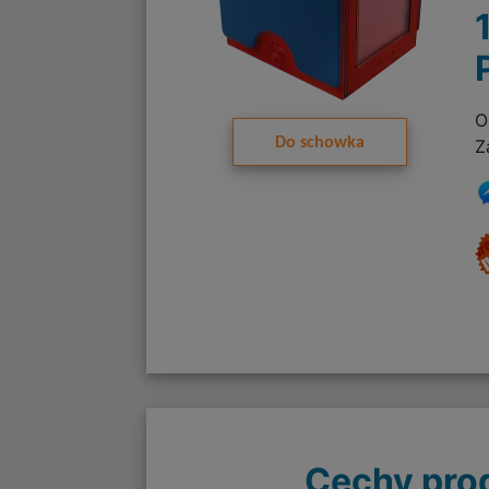
O
Do schowka
Z
Cechy pro