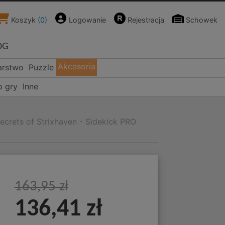
Koszyk
(
0
)
Logowanie
Rejestracja
Schowek
OG
Akcesoria
arstwo
Puzzle
o gry
Inne
ecrets of Strixhaven - Sidekick PRO
163,95 zł
136,41 zł