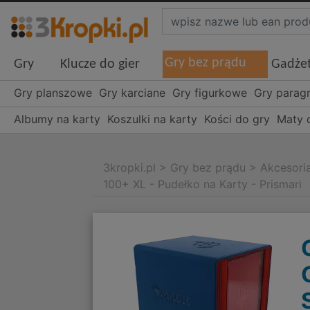
Gry bez prądu
Gry
Klucze do gier
Gadże
Gry planszowe
Gry karciane
Gry figurkowe
Gry parag
Albumy na karty
Koszulki na karty
Kości do gry
Maty 
3kropki.pl
>
Gry bez prądu
>
Akcesori
100+ XL - Pudełko na Karty - Prismari