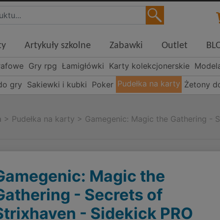
ty
Artykuły szkolne
Zabawki
Outlet
BL
rafowe
Gry rpg
Łamigłówki
Karty kolekcjonerskie
Model
Pudełka na karty
do gry
Sakiewki i kubki
Poker
Żetony d
a
>
Pudełka na karty
>
Gamegenic: Magic the Gathering - S
Gamegenic: Magic the
Gathering - Secrets of
Strixhaven - Sidekick PRO