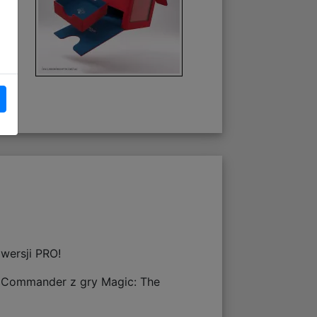
wersji PRO!
ie Commander z gry Magic: The