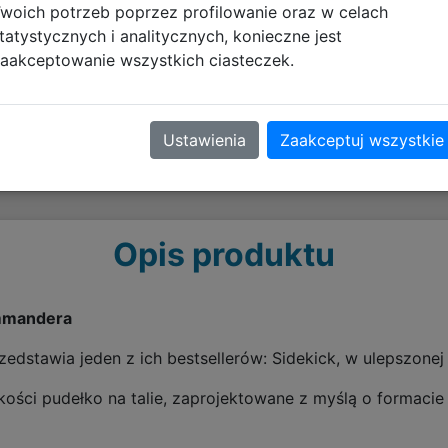
woich potrzeb poprzez profilowanie oraz w celach
tatystycznych i analitycznych, konieczne jest
aakceptowanie wszystkich ciasteczek.
Ustawienia
Zaakceptuj wszystkie
Opis produktu
ommandera
stawia jeden z ich bestsellerów: Sidekick, w ulepszonej 
kości pudełko na talie, zaprojektowane z myślą o formac