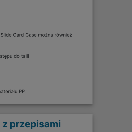
, Slide Card Case można również
tępu do talii
teriału PP.
 z przepisami