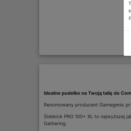
T
s
z
Idealne pudełko na Twoją talię do C
Renomowany producent Gamegenic przed
Sidekick PRO 100+ XL to najwyższej ja
Gathering.