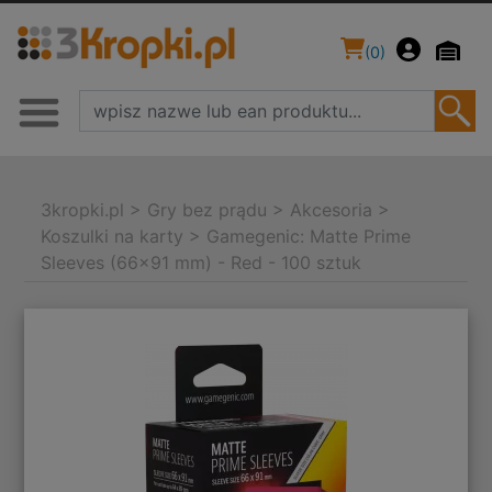
(
0
)
3kropki.pl
>
Gry bez prądu
>
Akcesoria
>
Koszulki na karty
>
Gamegenic: Matte Prime
Sleeves (66x91 mm) - Red - 100 sztuk