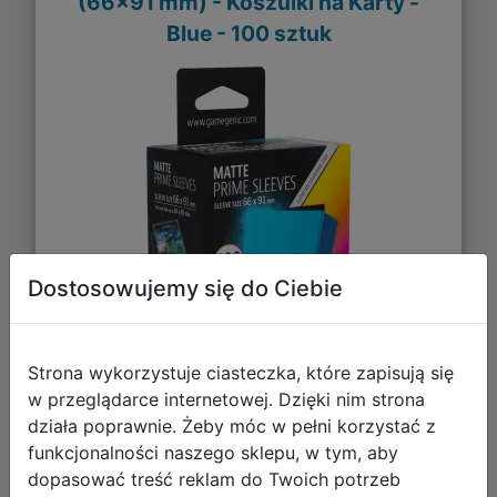
(66x91 mm) - Koszulki na Karty -
Blue - 100 sztuk
Dostosowujemy się do Ciebie
Strona wykorzystuje ciasteczka, które zapisują się
w przeglądarce internetowej. Dzięki nim strona
działa poprawnie. Żeby móc w pełni korzystać z
31,27 zł
funkcjonalności naszego sklepu, w tym, aby
dopasować treść reklam do Twoich potrzeb