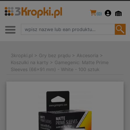
(
0
)
3kropki.pl
>
Gry bez prądu
>
Akcesoria
>
Koszulki na karty
>
Gamegenic: Matte Prime
Sleeves (66x91 mm) - White - 100 sztuk