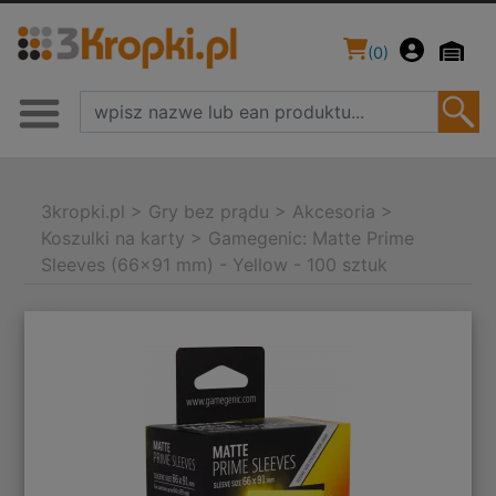
(
0
)
3kropki.pl
>
Gry bez prądu
>
Akcesoria
>
Koszulki na karty
>
Gamegenic: Matte Prime
Sleeves (66x91 mm) - Yellow - 100 sztuk