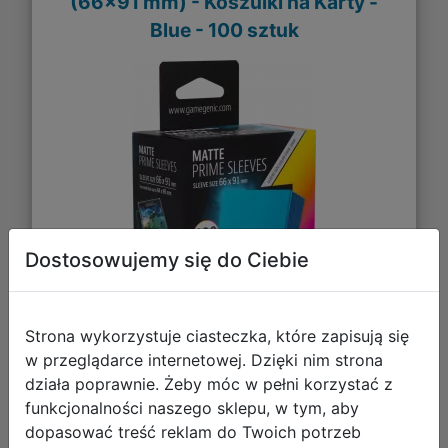
(66x91 mm) - Koszulki na Karty -
Blue - 100 sztuk
Dostosowujemy się do Ciebie
Strona wykorzystuje ciasteczka, które zapisują się
w przeglądarce internetowej. Dzięki nim strona
działa poprawnie. Żeby móc w pełni korzystać z
31,27 zł
funkcjonalności naszego sklepu, w tym, aby
dopasować treść reklam do Twoich potrzeb