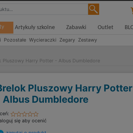
ty
Artykuły szkolne
Zabawki
Outlet
BL
i
Pozostałe
Wycieraczki
Zegary
Zestawy
k Pluszowy Harry Potter - Albus Dumbledore
Brelok Pluszowy Harry Potter
- Albus Dumbledore
ceń:
aloguj się aby ocenić
zapytaj o produkt