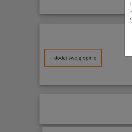
T
s
z
+ dodaj swoją opinię