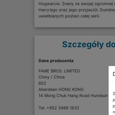
Hogwarcie. Znany ze swojej ogromnej m
Harry’ego oraz jego przyjaciół. Dumble
uwielbianych postaci całej serii.
Szczegóły do
Dane producenta
FAME BROS. LIMITED
Chiny / China
852
Aberdeen HONG KONG
S
14 Wong Chuk Hang Road Hundsun 15/
p
p
Tel: +852 3488 1632
n