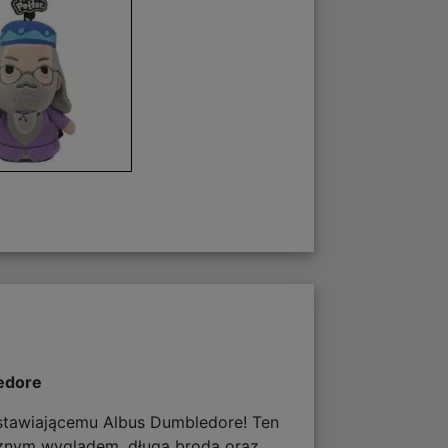
ledore
stawiającemu Albus Dumbledore! Ten
cznym wyglądem, długą brodą oraz