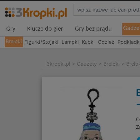
Gadże
Gry
Klucze do gier
Gry bez prądu
Breloki
Figurki/Stojaki
Lampki
Kubki
Odzież
Podkładk
3kropki.pl
>
Gadżety
>
Breloki
>
Brelo
O
Z