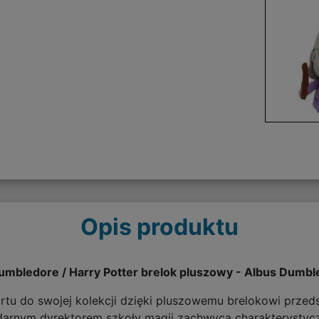
Opis produktu
Dumbledore / Harry Potter brelok pluszowy - Albus Dumb
u do swojej kolekcji dzięki pluszowemu brelokowi przed
ndarnym dyrektorem szkoły magii zachwyca charakterysty