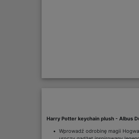
Harry Potter keychain plush - Albus 
Wprowadź odrobinę magii Hogwart
uroczy gadżet inspirowany lege