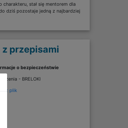
 charakteru, stał się mentorem dla
do dziś pozostaje jedną z najbardziej
 z przepisami
ormacje o bezpieczeństwie
rzeżenia - BRELOKI
erz plik