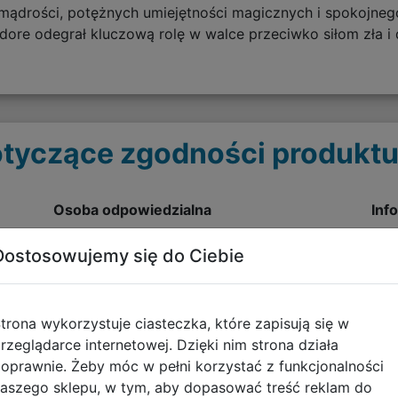
ądrości, potężnych umiejętności magicznych i spokojnego
dore odegrał kluczową rolę w walce przeciwko siłom zła i 
tyczące zgodności produktu
Osoba odpowiedzialna
Inf
BRANDECISION SARL
Ost
Dostosowujemy się do Ciebie
Francja / France
pobi
93300
Aubervilliers
trona wykorzystuje ciasteczka, które zapisują się w
F
70 avenue Victor Hugo
rzeglądarce internetowej. Dzięki nim strona działa
enquiry@cinereplicas.com
oprawnie. Żeby móc w pełni korzystać z funkcjonalności
aszego sklepu, w tym, aby dopasować treść reklam do