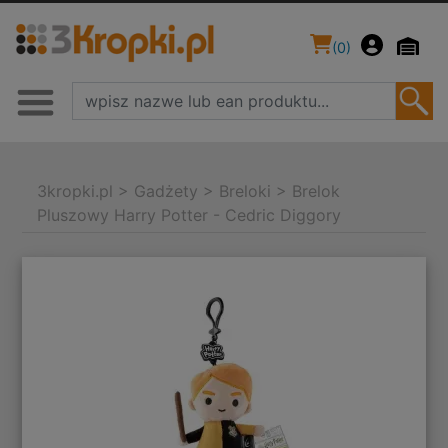
(
0
)
3kropki.pl
>
Gadżety
>
Breloki
>
Brelok
Pluszowy Harry Potter - Cedric Diggory