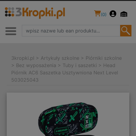
(
0
)
3kropki.pl
>
Artykuły szkolne
>
Piórniki szkolne
>
Bez wyposażenia
>
Tuby i saszetki
>
Head
Piórnik AC6 Saszetka Usztywniona Next Level
503025043