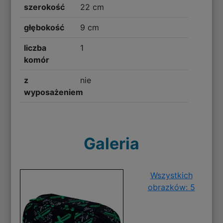
szerokość
22 cm
głębokość
9 cm
liczba
1
komór
z
nie
wyposażeniem
Galeria
Wszystkich
obrazków: 5