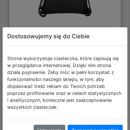
27,99 zł
Dostosowujemy się do Ciebie
DO KOSZYKA
Strona wykorzystuje ciasteczka, które zapisują się
Galeria zdjęć
w przeglądarce internetowej. Dzięki nim strona
działa poprawnie. Żeby móc w pełni korzystać z
funkcjonalności naszego sklepu, w tym, aby
dopasować treść reklam do Twoich potrzeb
poprzez profilowanie oraz w celach statystycznych
i analitycznych, konieczne jest zaakceptowanie
wszystkich ciasteczek.
Head Piórnik AC6 Saszetka