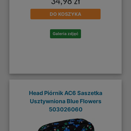
34,98 zł
DO KOSZYKA
Galeria zdjęć
Head Piórnik AC6 Saszetka
Usztywniona Blue Flowers
503026060