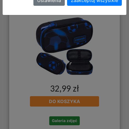
Usztywniona Neo Blue Football
Ustawienia
Zaakceptuj wszystkie
503025039
32,99 zł
DO KOSZYKA
Galeria zdjęć