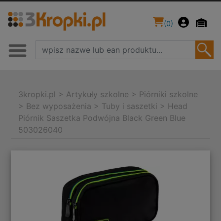
(
0
)
3kropki.pl
>
Artykuły szkolne
>
Piórniki szkolne
>
Bez wyposażenia
>
Tuby i saszetki
>
Head
Piórnik Saszetka Podwójna Black Green Blue
503026040