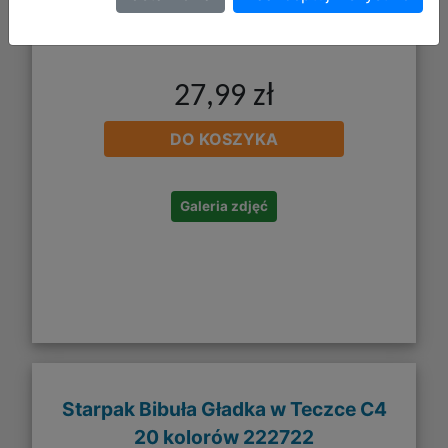
27,99 zł
DO KOSZYKA
Galeria zdjęć
Starpak Bibuła Gładka w Teczce C4
20 kolorów 222722