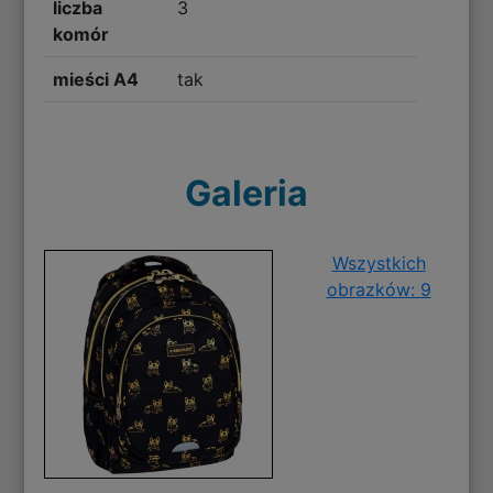
liczba
3
komór
mieści A4
tak
Galeria
Wszystkich
obrazków: 9