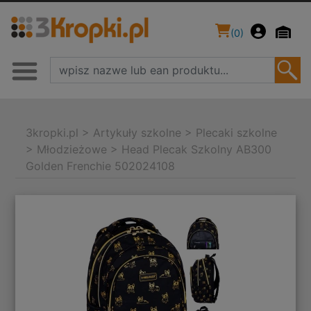
(
0
)
3kropki.pl
>
Artykuły szkolne
>
Plecaki szkolne
>
Młodzieżowe
>
Head Plecak Szkolny AB300
Golden Frenchie 502024108