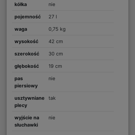
kółka
nie
pojemność
27 l
waga
0,75 kg
wysokość
42 cm
szerokość
30 cm
głębokość
19 cm
pas
nie
piersiowy
usztywniane
tak
plecy
wyjście na
nie
słuchawki