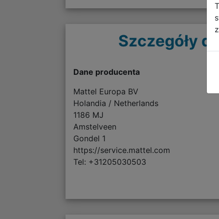
T
s
z
Szczegóły do
Dane producenta
Mattel Europa BV
Holandia / Netherlands
1186 MJ
Amstelveen
Gondel 1
https://service.mattel.com
Tel: +31205030503