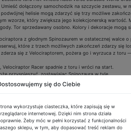
. Umieść dołączony samochodzik na szczycie zestawu, w mi
 podwójnej helisie mogą zdarzyć się trzy możliwe zakończe
nym wzorze, który zwiększa jego kolekcjonerską wartość.
ody. Tor sprzedawany osobno. Kolory i dekoracje mogą si
ociraptora z głodnym Spinozaurem w ostatecznej walce o p
bserwuj, które z trzech możliwych zakończeń zdarzy się l
derza się z Velociraptorem, pożera go i wyrzuca z toru 
 Velociraptor Racer spadnie z toru i wróci na start.
oże przyspieszyć, zostawiając Spinozaura w tyle.
 aby kontynuować przygody (dodatkowe tory sprzedawane 
Dostosowujemy się do Ciebie
Velociraptor posiada dekorację, którą można znaleźć tyl
 × 9 cm
trona wykorzystuje ciasteczka, które zapisują się w
rzeglądarce internetowej. Dzięki nim strona działa
oprawnie. Żeby móc w pełni korzystać z funkcjonalności
iżej 3 roku życia.
aszego sklepu, w tym, aby dopasować treść reklam do