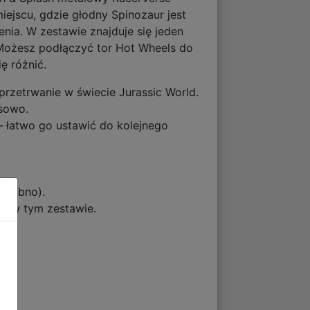
ejscu, gdzie głodny Spinozaur jest
nia. W zestawie znajduje się jeden
 Możesz podłączyć tor Hot Wheels do
ę różnić.
rzetrwanie w świecie Jurassic World.
osowo.
— łatwo go ustawić do kolejnego
osobno).
ko w tym zestawie.