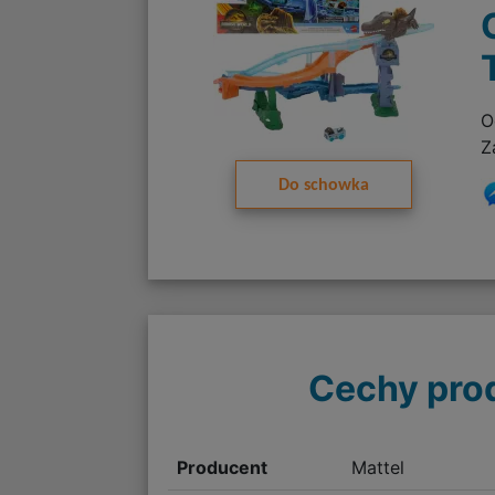
O
Z
Do schowka
Cechy pro
Producent
Mattel