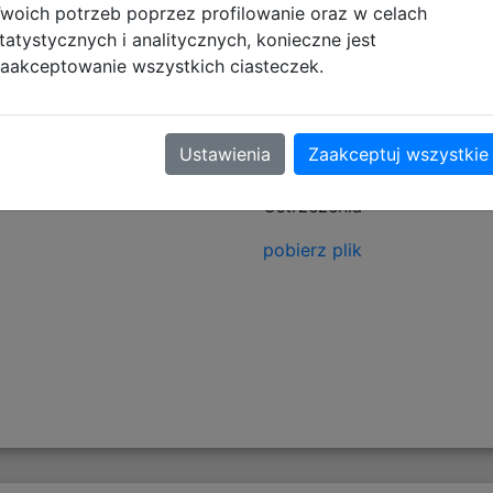
woich potrzeb poprzez profilowanie oraz w celach
tatystycznych i analitycznych, konieczne jest
aakceptowanie wszystkich ciasteczek.
tyczące zgodności produktu
Ustawienia
Zaakceptuj wszystkie
Informacje o bezpieczeńs
Ostrzeżenia
pobierz plik