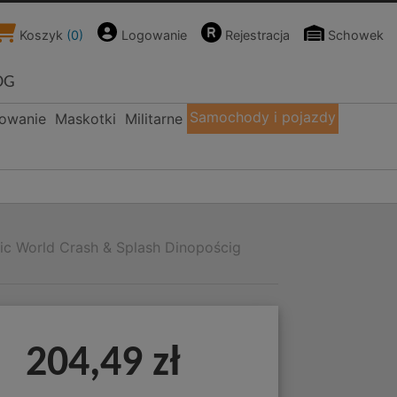
Koszyk
(
0
)
Logowanie
Rejestracja
Schowek
OG
Samochody i pojazdy
kowanie
Maskotki
Militarne
ic World Crash & Splash Dinopościg
204,49 zł