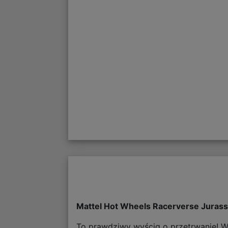
Mattel Hot Wheels Racerverse Jurass
To prawdziwy wyścig o przetrwanie! W