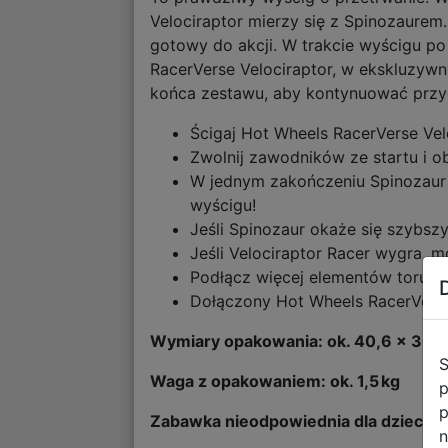
Velociraptor mierzy się z Spinozaurem
gotowy do akcji. W trakcie wyścigu po
RacerVerse Velociraptor, w ekskluzyw
końca zestawu, aby kontynuować przyg
Ścigaj Hot Wheels RacerVerse Vel
Zwolnij zawodników ze startu i o
W jednym zakończeniu Spinozaur z
wyścigu!
Jeśli Spinozaur okaże się szybszy,
Jeśli Velociraptor Racer wygra, m
Podłącz więcej elementów toru,
Dołączony Hot Wheels RacerVerse 
Wymiary opakowania: ok. 40,6 × 30,5
S
Waga z opakowaniem: ok. 1,5 kg
p
p
Zabawka nieodpowiednia dla dzieci pon
n