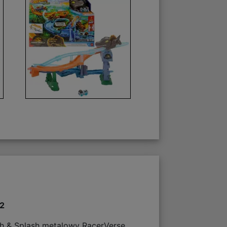
32
sh & Splash metalowy RacerVerse