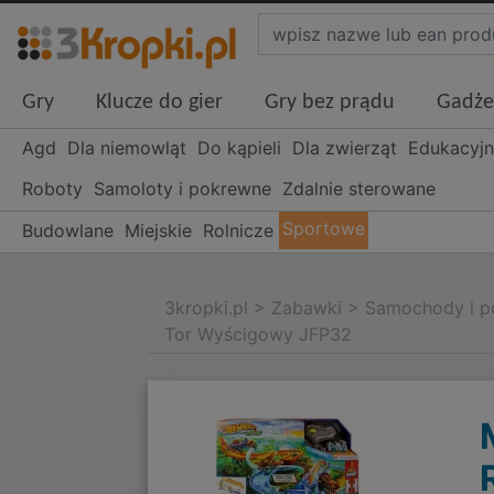
Gry
Klucze do gier
Gry bez prądu
Gadże
Agd
Dla niemowląt
Do kąpieli
Dla zwierząt
Edukacyj
Roboty
Samoloty i pokrewne
Zdalnie sterowane
Sportowe
Budowlane
Miejskie
Rolnicze
3kropki.pl
>
Zabawki
>
Samochody i p
Tor Wyścigowy JFP32