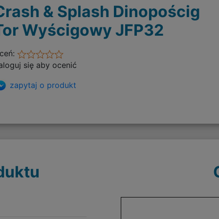
Crash & Splash Dinopościg
Tor Wyścigowy JFP32
ceń:
aloguj się aby ocenić
zapytaj o produkt
duktu