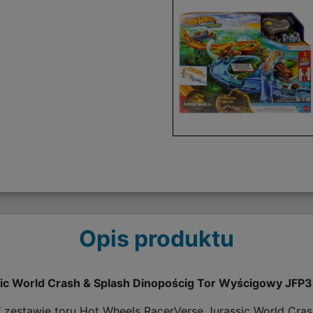
Opis produktu
ic World Crash & Splash Dinopościg Tor Wyścigowy JFP
 zestawie toru Hot Wheels RacerVerse Jurassic World Cra