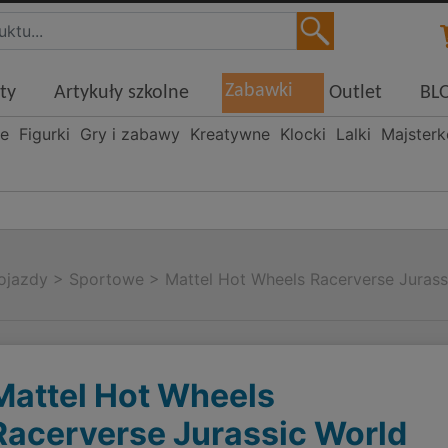
Zabawki
ty
Artykuły szkolne
Outlet
BL
ne
Figurki
Gry i zabawy
Kreatywne
Klocki
Lalki
Majster
ojazdy
>
Sportowe
>
Mattel Hot Wheels Racerverse Jurass
Mattel Hot Wheels
Racerverse Jurassic World