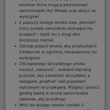
smoków, które mogą przechowywać
samochodziki Hot Wheels oraz służyć do
wyścigów!
Z paszczy dużego smoka zieje „płomień”,
który powala samochody blokujące mu
przejazd – zjedź mu z drogi albo
skończysz marnie!
Odczep pojazd-smoka, aby przekształcić
transporter w ogromny, dwupasmowy tor
wyścigowy.
Odczepianego skrzydlatego smoka
możesz „nakarmić”... autkami! Naciskaj
przycisk, aby zamachać skrzydłami, a
następnie „przefruń” nad pojazdami
wybranymi na przekąskę. Wyląduj i potocz
głodną bestię w stronę samochodów
zabawek, aby je połknąć.
Wróć do dużego smoka i umieść 2