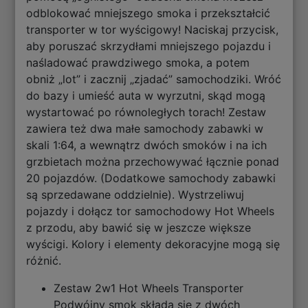
odblokować mniejszego smoka i przekształcić
transporter w tor wyścigowy! Naciskaj przycisk,
aby poruszać skrzydłami mniejszego pojazdu i
naśladować prawdziwego smoka, a potem
obniż „lot” i zacznij „zjadać” samochodziki. Wróć
do bazy i umieść auta w wyrzutni, skąd mogą
wystartować po równoległych torach! Zestaw
zawiera też dwa małe samochody zabawki w
skali 1:64, a wewnątrz dwóch smoków i na ich
grzbietach można przechowywać łącznie ponad
20 pojazdów. (Dodatkowe samochody zabawki
są sprzedawane oddzielnie). Wystrzeliwuj
pojazdy i dołącz tor samochodowy Hot Wheels
z przodu, aby bawić się w jeszcze większe
wyścigi. Kolory i elementy dekoracyjne mogą się
różnić.
Zestaw 2w1 Hot Wheels Transporter
Podwójny smok składa się z dwóch