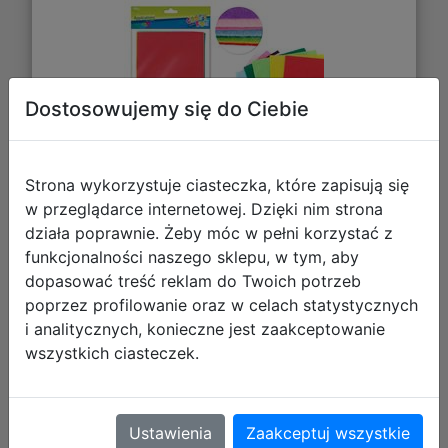
Dostosowujemy się do Ciebie
10,49 zł
Strona wykorzystuje ciasteczka, które zapisują się
w przeglądarce internetowej. Dzięki nim strona
DO KOSZYKA
działa poprawnie. Żeby móc w pełni korzystać z
funkcjonalności naszego sklepu, w tym, aby
dopasować treść reklam do Twoich potrzeb
Galeria zdjęć
poprzez profilowanie oraz w celach statystycznych
i analitycznych, konieczne jest zaakceptowanie
wszystkich ciasteczek.
Ustawienia
Zaakceptuj wszystkie