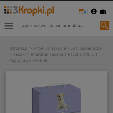
(
0
)
3kropki.pl
>
Artykuły szkolne
>
Art. papiernicze
>
Teczki
>
Interdruk Teczka z Rączką XXL C4
Puppy Sign 348609