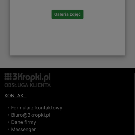
Galeria zdjęć
KONTAKT
Formularz kontaktowy
Biuro@3kropki.pl
Dane firmy
Messenger