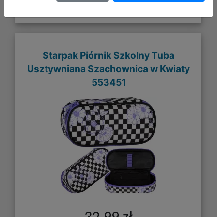
Starpak Piórnik Szkolny Tuba
Usztywniana Szachownica w Kwiaty
553451