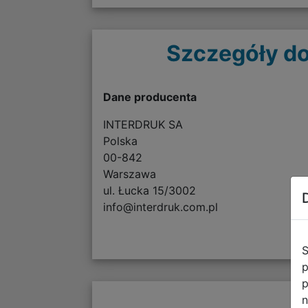
Szczegóły do
Dane producenta
INTERDRUK SA
Polska
00-842
Warszawa
ul. Łucka 15/3002
info@interdruk.com.pl
S
p
p
n