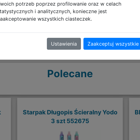
woich potrzeb poprzez profilowanie oraz w celach
tatystycznych i analitycznych, konieczne jest
aakceptowanie wszystkich ciasteczek.
Ustawienia
Zaakceptuj wszystkie
Polecane
k
Starpak Długopis Ścieralny Yodo
B
3 szt 552675