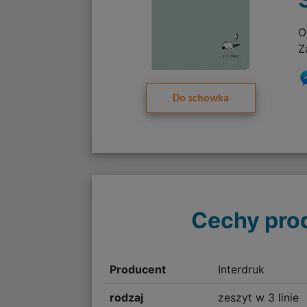
O
Z
Do schowka
Cechy pro
Producent
Interdruk
rodzaj
zeszyt w 3 linie