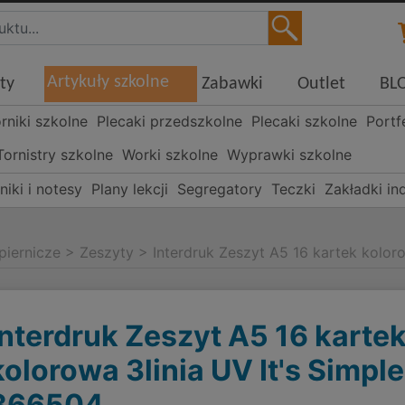
Artykuły szkolne
ty
Zabawki
Outlet
BL
órniki szkolne
Plecaki przedszkolne
Plecaki szkolne
Portf
Tornistry szkolne
Worki szkolne
Wyprawki szkolne
niki i notesy
Plany lekcji
Segregatory
Teczki
Zakładki in
piernicze
>
Zeszyty
>
Interdruk Zeszyt A5 16 kartek kolor
Interdruk Zeszyt A5 16 karte
kolorowa 3linia UV It's Simple
366504