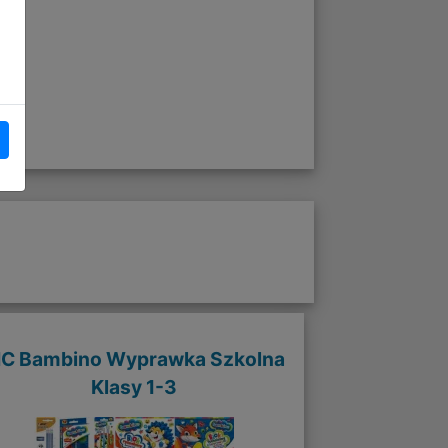
IC Bambino Wyprawka Szkolna
Klasy 1-3