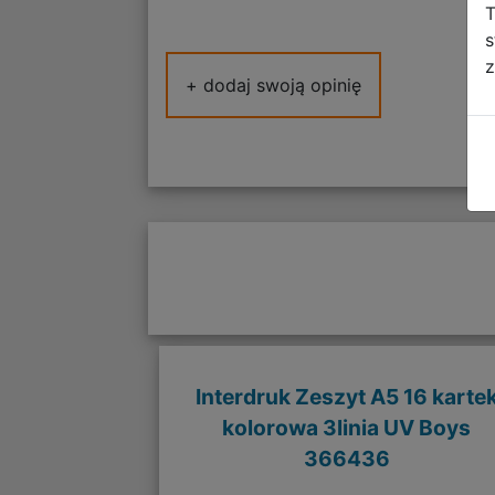
T
s
z
+ dodaj swoją opinię
Interdruk Zeszyt A5 16 karte
kolorowa 3linia UV Boys
366436