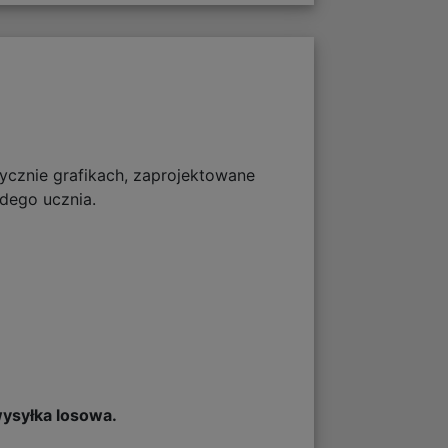
cznie grafikach, zaprojektowane
żdego ucznia.
wysyłka losowa.