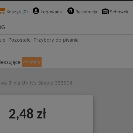
Koszyk
(
0
)
Logowanie
Rejestracja
Schowek
OG
ele
Pozostałe
Przybory do pisania
Zeszyty
deksujące
owa 3linia UV It's Simple 366504
k
2,48 zł