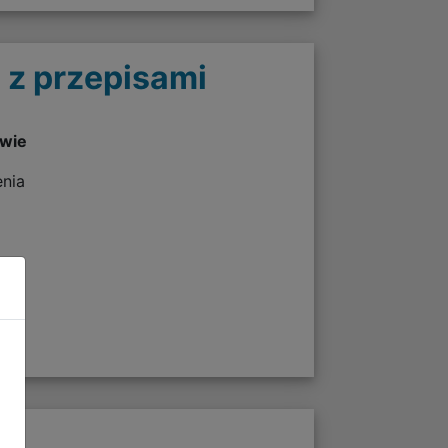
 z przepisami
twie
enia