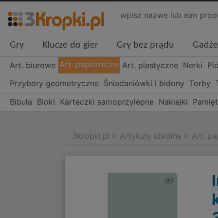
Gry
Klucze do gier
Gry bez prądu
Gadże
Art. papiernicze
Art. biurowe
Art. plastyczne
Nerki
Pi
Przybory geometryczne
Śniadaniówki i bidony
Torby
Bibuła
Bloki
Karteczki samoprzylepne
Naklejki
Pamięt
3kropki.pl
>
Artykuły szkolne
>
Art. pa