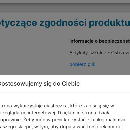
tyczące zgodności produktu
Informacje o bezpieczeńs
Artykuły szkolne - Ostrzeż
pobierz plik
Dostosowujemy się do Ciebie
trona wykorzystuje ciasteczka, które zapisują się w
rzeglądarce internetowej. Dzięki nim strona działa
oprawnie. Żeby móc w pełni korzystać z funkcjonalności
Opinie o produkcie
aszego sklepu, w tym, aby dopasować treść reklam do