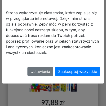
Strona wykorzystuje ciasteczka, które zapisują się
w przeglądarce internetowej. Dzięki nim strona
działa poprawnie. Żeby móc w pełni korzystać z
funkcjonalności naszego sklepu, w tym, aby
Astra Astrino Wyprawka Szkolna Dla
dopasować treść reklam do Twoich potrzeb
Klas 1-3 601122003
poprzez profilowanie oraz w celach statystycznych
i analitycznych, konieczne jest zaakceptowanie
wszystkich ciasteczek.
Ustawienia
Zaakceptuj wszystkie
97,88 zł