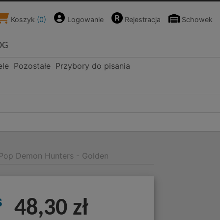
Koszyk
(
0
)
Logowanie
Rejestracja
Schowek
OG
ele
Pozostałe
Przybory do pisania
-Pop Demon Hunters - Golden
s
48,30 zł