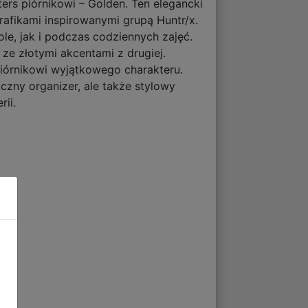
rs piórnikowi – Golden. Ten elegancki
rafikami inspirowanymi grupą Huntr/x.
e, jak i podczas codziennych zajęć.
 ze złotymi akcentami z drugiej.
 piórnikowi wyjątkowego charakteru.
yczny organizer, ale także stylowy
rii.