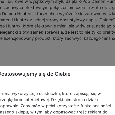
ne i biurowe w wyjątkowym stylu dzięki K-Pop Demon Hunte
den zachwyca efektownym połączeniem czerni i złota oraz g
 Demon Hunters, którzy chcą wyróżnić się zarówno w szkol
terki Huntr/x z jednej strony oraz stylowy napis „Golden”
go Huntr/x, które efektownie mieni się w świetle, nadając
legancki złoty zamek sprawiają, że jest to nie tylko prakt
nie licencjonowany produkt, który zachwyci każdego fana se
kt K-Pop Demon Hunters
Dostosowujemy się do Ciebie
ntr/x
społu
trona wykorzystuje ciasteczka, które zapisują się w
zamek błyskawiczny
rzeglądarce internetowej. Dzięki nim strona działa
borów szkolnych i biurowych
oprawnie. Żeby móc w pełni korzystać z funkcjonalności
p Demon Hunters
aszego sklepu, w tym, aby dopasować treść reklam do