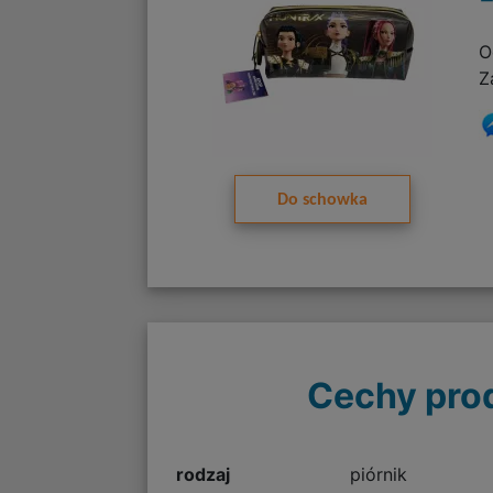
O
Z
Do schowka
Cechy pro
rodzaj
piórnik