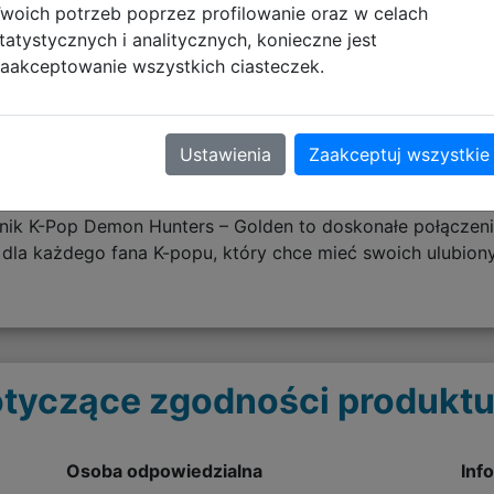
woich potrzeb poprzez profilowanie oraz w celach
tatystycznych i analitycznych, konieczne jest
imacja łącząca świat muzyki K-pop z widowiskową walką
aakceptowanie wszystkich ciasteczek.
ycie jako popularni idole muzyczni oraz tajni łowcy dem
zięki efektownej animacji, charyzmatycznym postaciom i 
Ustawienia
Zaakceptuj wszystkie
 talenty sceniczne oraz niezwykłe umiejętności bojowe, ab
 pełna energii fabuła sprawiły, że K-Pop Demon Hunters zd
órnik K-Pop Demon Hunters – Golden to doskonałe połączeni
t dla każdego fana K-popu, który chce mieć swoich ulubio
tyczące zgodności produktu
Osoba odpowiedzialna
Inf