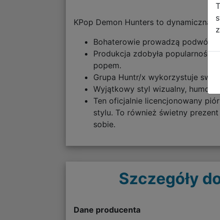
T
s
KPop Demon Hunters to dynamiczna an
z
Bohaterowie prowadzą podwójne ż
Produkcja zdobyła popularność d
popem.
Grupa Huntr/x wykorzystuje swoje
Wyjątkowy styl wizualny, humor i
Ten oficjalnie licencjonowany pi
stylu. To również świetny prezen
sobie.
Szczegóły do
Dane producenta