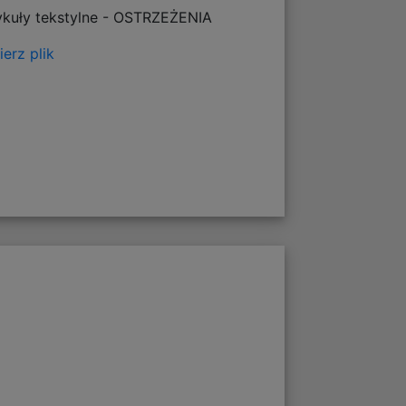
ykuły tekstylne - OSTRZEŻENIA
erz plik