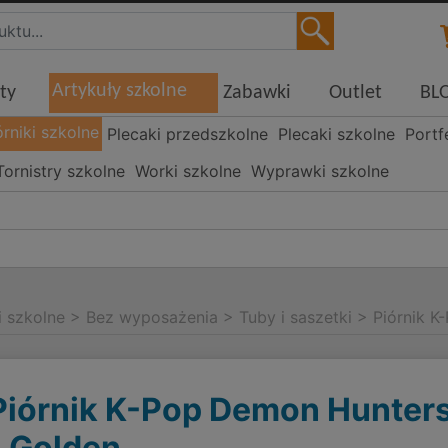
Artykuły szkolne
ty
Zabawki
Outlet
BL
órniki szkolne
Plecaki przedszkolne
Plecaki szkolne
Portf
Tornistry szkolne
Worki szkolne
Wyprawki szkolne
i szkolne
>
Bez wyposażenia
>
Tuby i saszetki
>
Piórnik K
Piórnik K-Pop Demon Hunter
- Golden