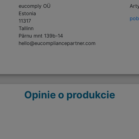
eucomply OÜ
Art
Estonia
pobi
11317
Tallinn
Pärnu mnt 139b-14
hello@eucompliancepartner.com
Opinie o produkcie