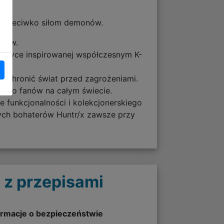
 przeciwko siłom demonów.
onów.
muzyce inspirowanej współczesnym K-
y chronić świat przed zagrożeniami.
obyło fanów na całym świecie.
e funkcjonalności i kolekcjonerskiego
nych bohaterów Huntr/x zawsze przy
 z przepisami
ormacje o bezpieczeństwie