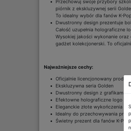
Przechowuj swoje przybory szkol
piórnik z ekskluzywnej serii Gol
To idealny wybór dla fanów K-Pop
Dwustronny design prezentuje boha
Całość uzupełnia holograficzne lo
Wysokiej jakości wykonanie oraz e
gadżet kolekcjonerski. To oficjal
Najważniejsze cechy:
Oficjalnie licencjonowany produ
Ekskluzywna seria Golden
Dwustronny design z grafikami Hu
Efektowne holograficzne logo ze
S
Eleganckie złote wykończenia i 
p
Idealny do przechowywania przy
p
Świetny prezent dla fanów K-Po
n