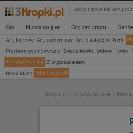
Gry
Klucze do gier
Gry bez prądu
Gadże
Pi
Art. biurowe
Art. papiernicze
Art. plastyczne
Nerki
Przybory geometryczne
Śniadaniówki i bidony
Torby
Bez wyposażenia
Z wyposażeniem
Tuby i saszetki
Rozkładane
3kropki.pl
>
Artykuły szkolne
>
Piórnik