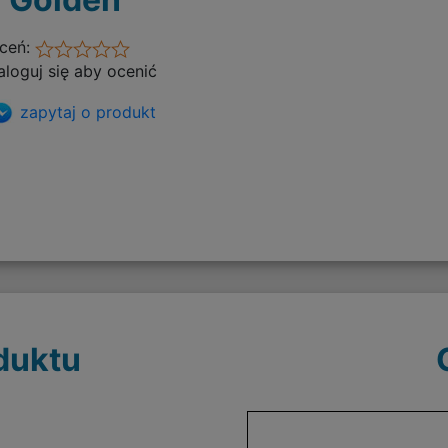
ceń:
aloguj się aby ocenić
zapytaj o produkt
duktu