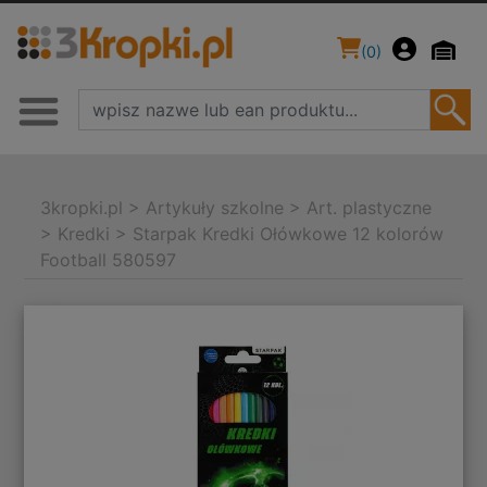
(
0
)
3kropki.pl
>
Artykuły szkolne
>
Art. plastyczne
>
Kredki
>
Starpak Kredki Ołówkowe 12 kolorów
Football 580597