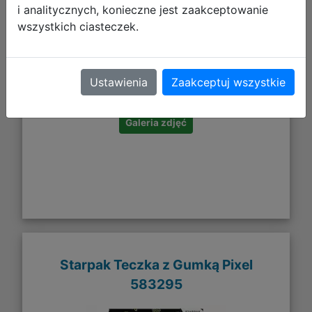
i analitycznych, konieczne jest zaakceptowanie
wszystkich ciasteczek.
4,50 zł
DO KOSZYKA
Ustawienia
Zaakceptuj wszystkie
Galeria zdjęć
Starpak Teczka z Gumką Pixel
583295