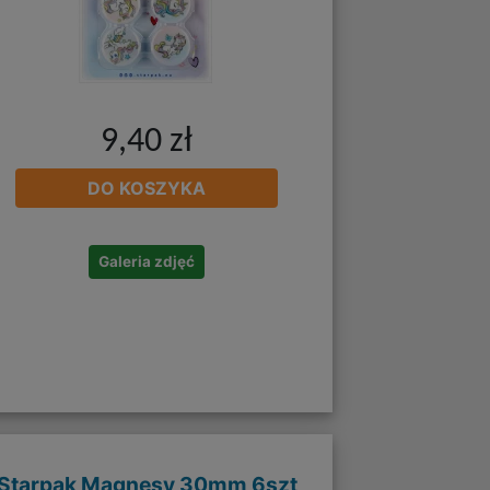
9,40 zł
DO KOSZYKA
Galeria zdjęć
Starpak Magnesy 30mm 6szt