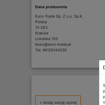
Dane producenta
Euro-Trade Sp. Z o.o. Sp.K.
Polska
31-263
Kraków
Łokietka 155
biuro@euro-trade.pl
Tel: 48126144200
S
p
p
n
+ dodaj swoją opinię