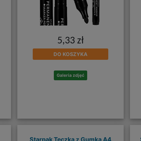
5,33 zł
DO KOSZYKA
Galeria zdjęć
Starpak Teczka z Gumką A4