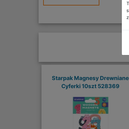
T
s
z
Starpak Magnesy Drewniane
Cyferki 10szt 528369