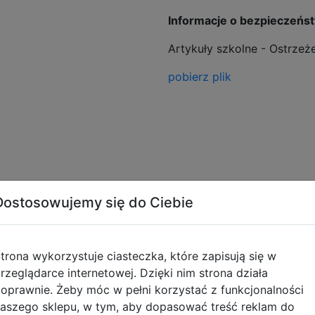
Informacje o bezpieczeńs
Artykuły szkolne - Ostrzeż
pobierz plik
Dostosowujemy się do Ciebie
Opinie o produkcie
trona wykorzystuje ciasteczka, które zapisują się w
rzeglądarce internetowej. Dzięki nim strona działa
oprawnie. Żeby móc w pełni korzystać z funkcjonalności
aszego sklepu, w tym, aby dopasować treść reklam do