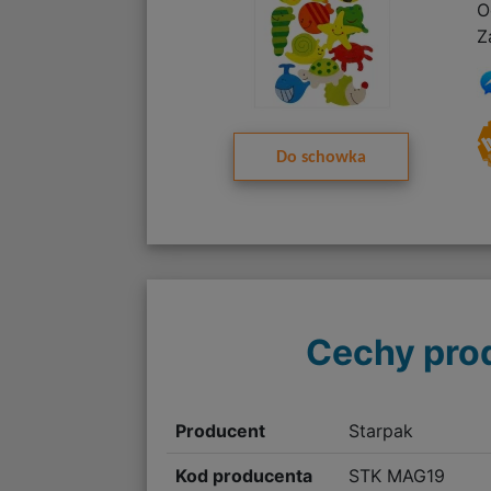
O
Z
Do schowka
Cechy pro
Producent
Starpak
Kod producenta
STK MAG19