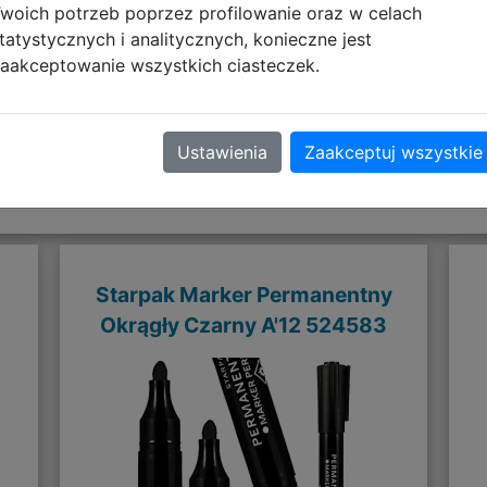
woich potrzeb poprzez profilowanie oraz w celach
tatystycznych i analitycznych, konieczne jest
aakceptowanie wszystkich ciasteczek.
Polecane
Ustawienia
Zaakceptuj wszystkie
Starpak Marker Permanentny
Okrągły Czarny A'12 524583