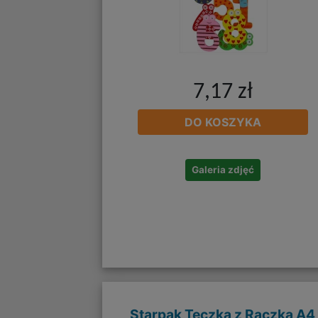
7,17 zł
DO KOSZYKA
Galeria zdjęć
Starpak Teczka z Rączką A4