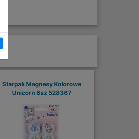
Starpak Magnesy Kolorowe
Unicorn 6sz 528367