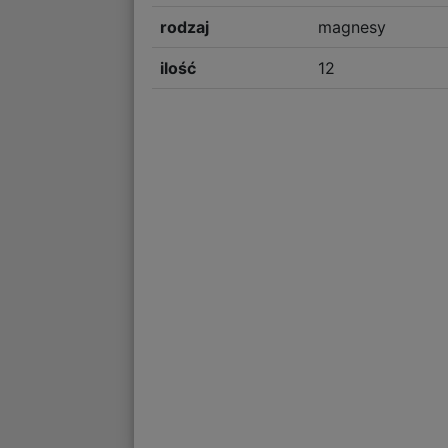
rodzaj
magnesy
ilość
12