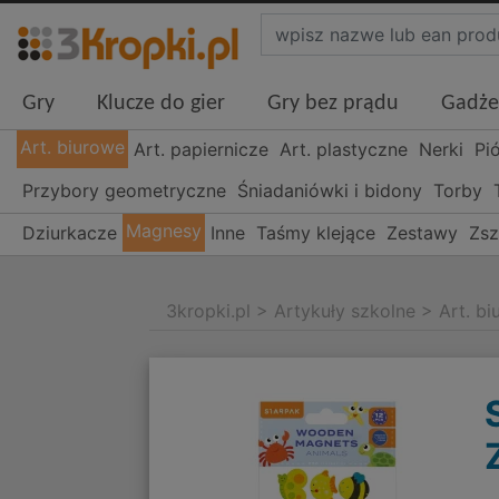
Gry
Klucze do gier
Gry bez prądu
Gadże
Art. biurowe
Art. papiernicze
Art. plastyczne
Nerki
Pi
Przybory geometryczne
Śniadaniówki i bidony
Torby
Magnesy
Dziurkacze
Inne
Taśmy klejące
Zestawy
Zsz
3kropki.pl
>
Artykuły szkolne
>
Art. b