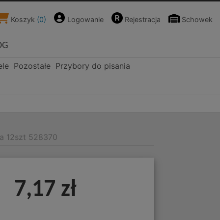
Koszyk
(
0
)
Logowanie
Rejestracja
Schowek
OG
ele
Pozostałe
Przybory do pisania
a 12szt 528370
7,17 zł