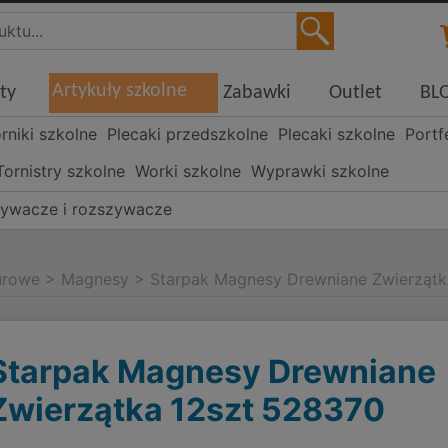
Artykuły szkolne
ty
Zabawki
Outlet
BL
órniki szkolne
Plecaki przedszkolne
Plecaki szkolne
Portf
Tornistry szkolne
Worki szkolne
Wyprawki szkolne
ywacze i rozszywacze
iurowe
>
Magnesy
>
Starpak Magnesy Drewniane Zwierzątk
Starpak Magnesy Drewniane
Zwierzątka 12szt 528370