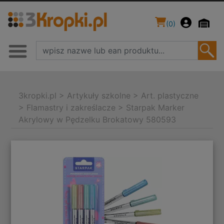
(
0
)
3kropki.pl
>
Artykuły szkolne
>
Art. plastyczne
>
Flamastry i zakreślacze
>
Starpak Marker
Akrylowy w Pędzelku Brokatowy 580593