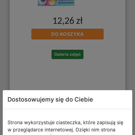
12,26 zł
DO KOSZYKA
Galeria zdjęć
Dostosowujemy się do Ciebie
Starpak Marker Suchościeralny
Strona wykorzystuje ciasteczka, które zapisują się
Okrągły Czarny A12 524559
w przeglądarce internetowej. Dzięki nim strona