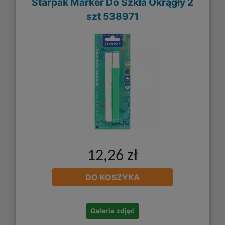
Starpak Marker Do Szkła Okrągły 2
szt 538971
12,26 zł
DO KOSZYKA
Galeria zdjęć