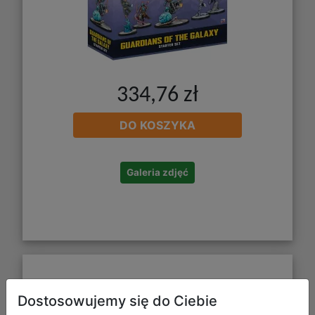
334,76 zł
DO KOSZYKA
Galeria zdjęć
Marvel: Crisis Protocol - Blue Marvel
Dostosowujemy się do Ciebie
& Spectrum - Character Pack