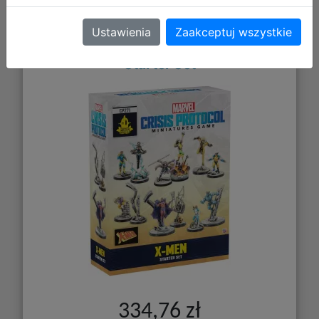
Ustawienia
Zaakceptuj wszystkie
Marvel: Crisis Protocol CP271 X-Men
Starter Set
334,76 zł