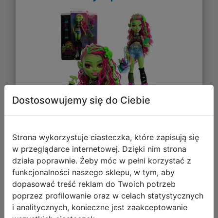
Dostosowujemy się do Ciebie
178,31 zł
Strona wykorzystuje ciasteczka, które zapisują się
w przeglądarce internetowej. Dzięki nim strona
DO KOSZYKA
działa poprawnie. Żeby móc w pełni korzystać z
funkcjonalności naszego sklepu, w tym, aby
dopasować treść reklam do Twoich potrzeb
Galeria zdjęć
poprzez profilowanie oraz w celach statystycznych
i analitycznych, konieczne jest zaakceptowanie