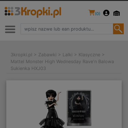
(
0
)
3kropki.pl
>
Zabawki
>
Lalki
>
Klasyczne
>
Mattel Monster High Wednesday Rave'n Balowa
Sukienka HXJ03