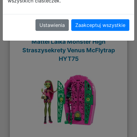
wszystkich ciasteczek.
Ustawienia
Zaakceptuj wszystkie
Mattel Lalka Monster High
Straszysekrety Venus McFlytrap
HYT75