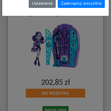
Ustawienia
Zaakceptuj wszystkie
Straszysekrety Twyla Boogeyman
Ogrodowe Zagadki HYT74
202,85 zł
DO KOSZYKA
Galeria zdjęć