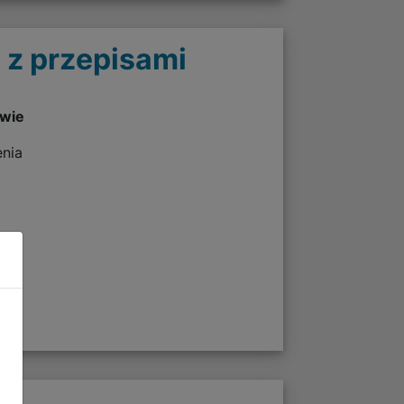
 z przepisami
twie
enia