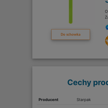
O
Z
Do schowka
Cechy pro
Producent
Starpak