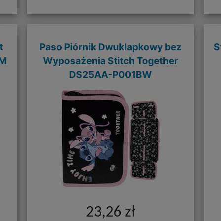
t
Paso Piórnik Dwuklapkowy bez
S
 M
Wyposażenia Stitch Together
DS25AA-P001BW
23,26 zł