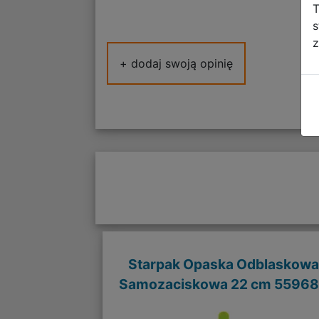
T
s
z
+ dodaj swoją opinię
Starpak Opaska Odblaskowa
Samozaciskowa 22 cm 5596