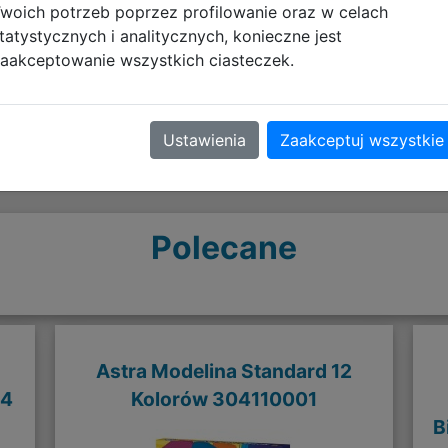
Opinie o produkcie
woich potrzeb poprzez profilowanie oraz w celach
tatystycznych i analitycznych, konieczne jest
aakceptowanie wszystkich ciasteczek.
Ustawienia
Zaakceptuj wszystkie
Polecane
Astra Modelina Standard 12
84
Kolorów 304110001
B