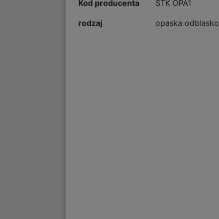
Kod producenta
STK OPA1
rodzaj
opaska odblask