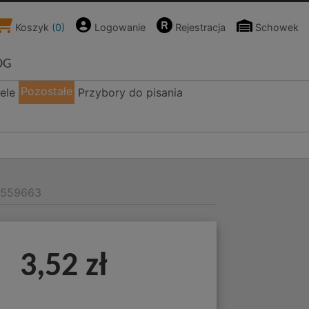
Koszyk
(
0
)
Logowanie
Rejestracja
Schowek
OG
Pozostałe
ele
Przybory do pisania
 559663
3,52 zł