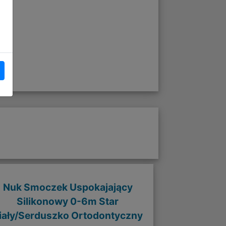
Nuk Smoczek Uspokajający
Silikonowy 0-6m Star
iały/Serduszko Ortodontyczny