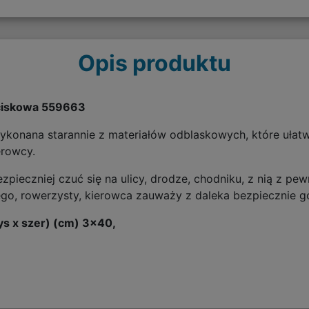
Opis produktu
ciskowa 559663
onana starannie z materiałów odblaskowych, które ułatw
erowcy.
ezpieczniej czuć się na ulicy, drodze, chodniku, z nią z p
zego, rowerzysty, kierowca zauważy z daleka bezpiecznie g
s x szer) (cm) 3x40,