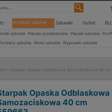
Artykuły szkolne
ty
Zabawki
Outlet
BL
órniki szkolne
Plecaki przedszkolne
Plecaki szkolne
Portf
Tornistry szkolne
Worki szkolne
Wyprawki szkolne
ałe
>
Starpak Opaska Odblaskowa Samozaciskowa 40 cm
Starpak Opaska Odblaskowa
Samozaciskowa 40 cm
559663