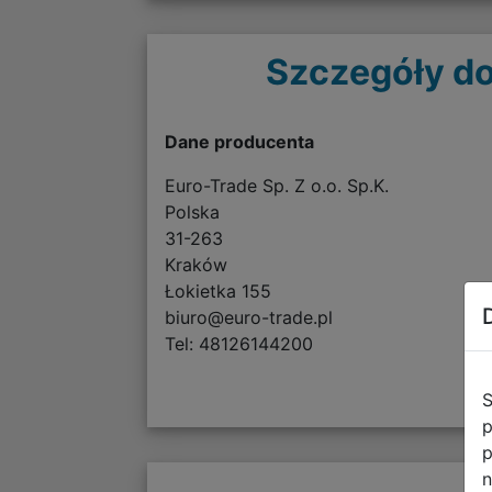
Szczegóły do
Dane producenta
Euro-Trade Sp. Z o.o. Sp.K.
Polska
31-263
Kraków
Łokietka 155
biuro@euro-trade.pl
Tel: 48126144200
S
p
p
n