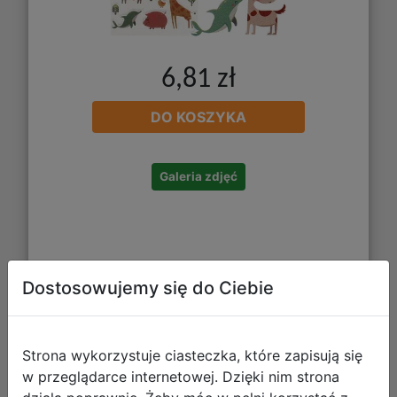
6,81 zł
DO KOSZYKA
Galeria zdjęć
Dostosowujemy się do Ciebie
Craft With Fun Ozdoba Dekoracyjna
Biedronka Samoprzylepna 28szt.
Strona wykorzystuje ciasteczka, które zapisują się
w przeglądarce internetowej. Dzięki nim strona
501441