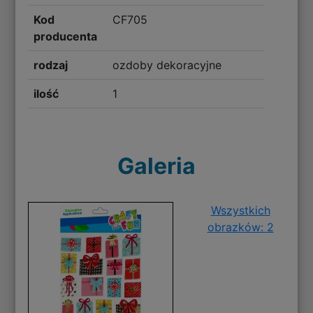
Kod
CF705
producenta
rodzaj
ozdoby dekoracyjne
ilość
1
Galeria
Wszystkich
obrazków: 2