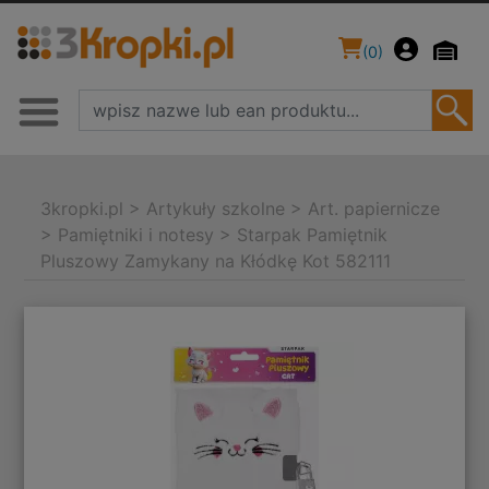
(
0
)
3kropki.pl
>
Artykuły szkolne
>
Art. papiernicze
>
Pamiętniki i notesy
>
Starpak Pamiętnik
Pluszowy Zamykany na Kłódkę Kot 582111