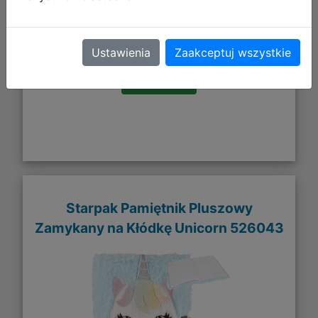
33,83 zł
DO KOSZYKA
Ustawienia
Zaakceptuj wszystkie
Galeria zdjęć
Starpak Pamiętnik Pluszowy
Zamykany na Kłódkę Unicorn 526043