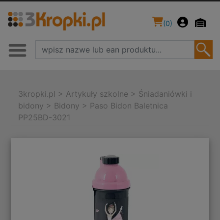
(
0
)
3kropki.pl
>
Artykuły szkolne
>
Śniadaniówki i
bidony
>
Bidony
>
Paso Bidon Baletnica
PP25BD-3021