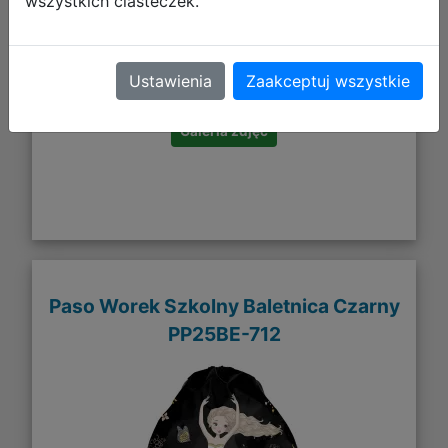
wszystkich ciasteczek.
24,99 zł
DO KOSZYKA
Ustawienia
Zaakceptuj wszystkie
Galeria zdjęć
Paso Worek Szkolny Baletnica Czarny
PP25BE-712