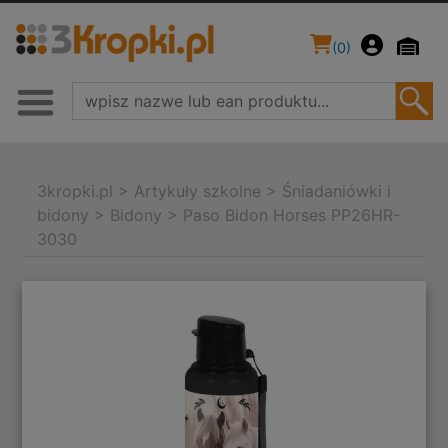
(
0
)
3kropki.pl
>
Artykuły szkolne
>
Śniadaniówki i
bidony
>
Bidony
>
Paso Bidon Horses PP26HR-
3030