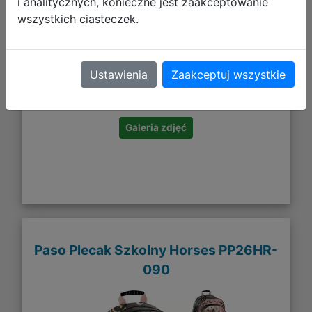
i analitycznych, konieczne jest zaakceptowanie
wszystkich ciasteczek.
29,99 zł
Ustawienia
Zaakceptuj wszystkie
DO KOSZYKA
Galeria zdjęć
Paso Plecak Szkolny Horses PP26HR-
090