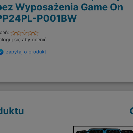
bez Wyposażenia Game On
PP24PL-P001BW
ceń:
aloguj się aby ocenić
zapytaj o produkt
duktu