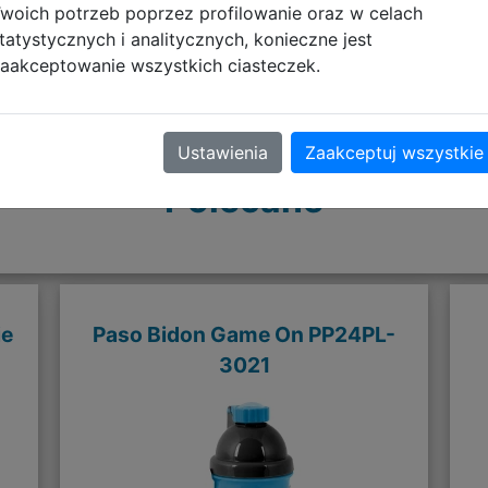
woich potrzeb poprzez profilowanie oraz w celach
tatystycznych i analitycznych, konieczne jest
aakceptowanie wszystkich ciasteczek.
Ustawienia
Zaakceptuj wszystkie
Polecane
ie
Paso Bidon Game On PP24PL-
3021