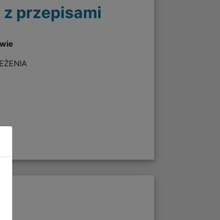
 z przepisami
twie
ZEŻENIA