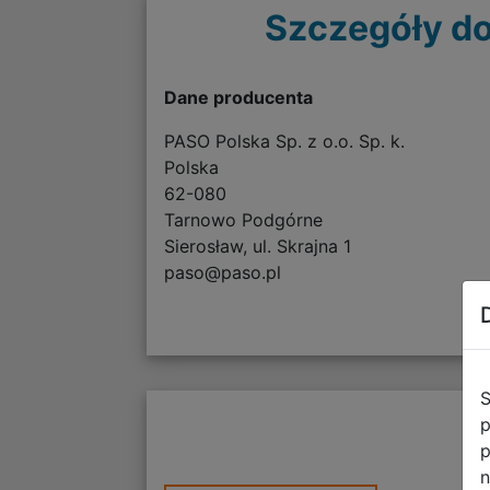
Szczegóły do
Dane producenta
PASO Polska Sp. z o.o. Sp. k.
Polska
62-080
Tarnowo Podgórne
Sierosław, ul. Skrajna 1
paso@paso.pl
S
p
p
n