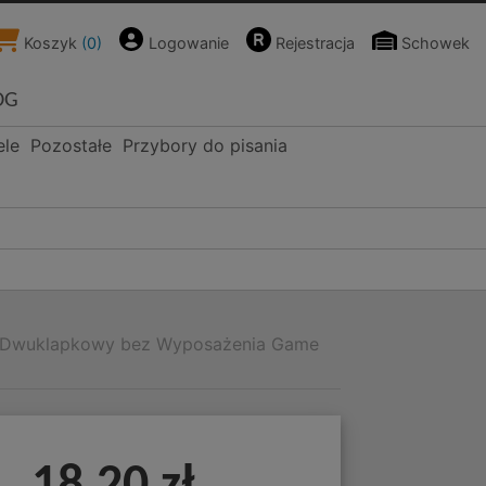
Koszyk
(
0
)
Logowanie
Rejestracja
Schowek
OG
ele
Pozostałe
Przybory do pisania
k Dwuklapkowy bez Wyposażenia Game