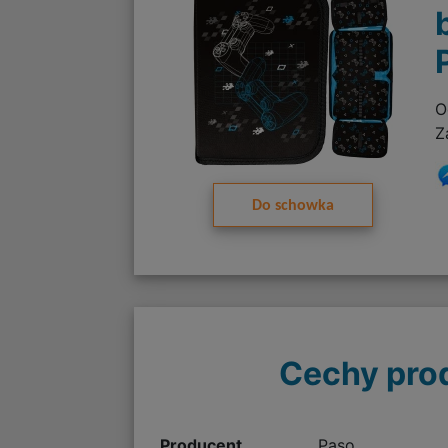
O
Z
Do schowka
Cechy pro
Producent
Paso