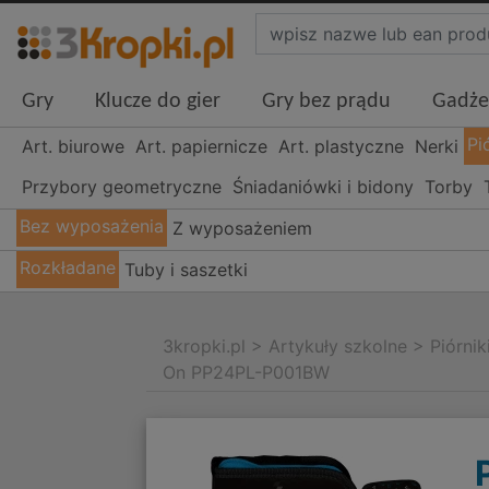
Gry
Klucze do gier
Gry bez prądu
Gadże
Pi
Art. biurowe
Art. papiernicze
Art. plastyczne
Nerki
Przybory geometryczne
Śniadaniówki i bidony
Torby
Bez wyposażenia
Z wyposażeniem
Rozkładane
Tuby i saszetki
3kropki.pl
>
Artykuły szkolne
>
Piórnik
On PP24PL-P001BW