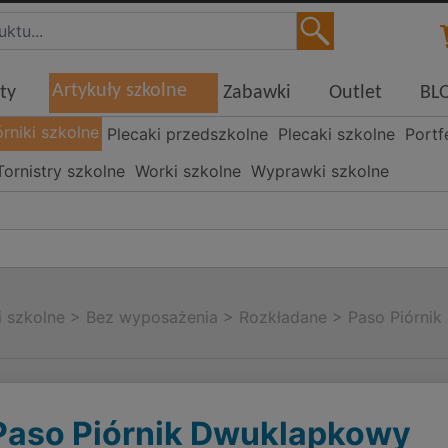
Artykuły szkolne
ty
Zabawki
Outlet
BL
órniki szkolne
Plecaki przedszkolne
Plecaki szkolne
Portf
Tornistry szkolne
Worki szkolne
Wyprawki szkolne
i szkolne
>
Bez wyposażenia
>
Rozkładane
>
Paso Piórni
Paso Piórnik Dwuklapkowy