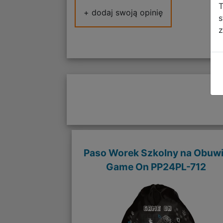
T
+ dodaj swoją opinię
s
z
Paso Worek Szkolny na Obuw
Game On PP24PL-712