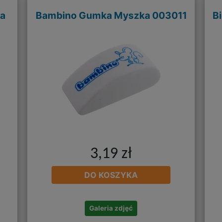
ka
Bambino Gumka Myszka 003011
B
3,19 zł
DO KOSZYKA
Galeria zdjęć