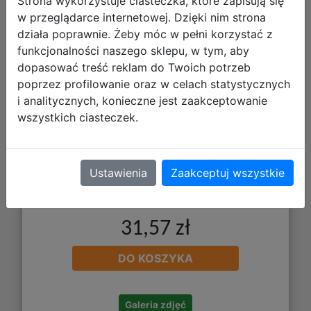
Strona wykorzystuje ciasteczka, które zapisują się
Paso Torba Sportowa Kot Lilia
w przeglądarce internetowej. Dzięki nim strona
PP25CE-074
działa poprawnie. Żeby móc w pełni korzystać z
funkcjonalności naszego sklepu, w tym, aby
dopasować treść reklam do Twoich potrzeb
poprzez profilowanie oraz w celach statystycznych
i analitycznych, konieczne jest zaakceptowanie
wszystkich ciasteczek.
Ustawienia
Zaakceptuj wszystkie
31,57 zł
DO KOSZYKA
Galeria zdjęć