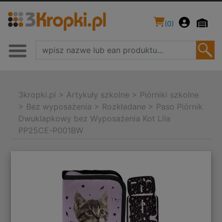
(
0
)
3kropki.pl
>
Artykuły szkolne
>
Piórniki szkolne
>
Bez wyposażenia
>
Rozkładane
>
Paso Piórnik
Dwuklapkowy bez Wyposażenia Kot Lila
PP25CE-P001BW