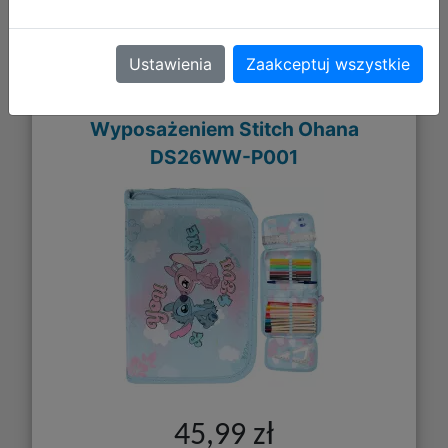
Ustawienia
Zaakceptuj wszystkie
Paso Piórnik Dwuklapkowy z
Wyposażeniem Stitch Ohana
DS26WW-P001
45,99 zł