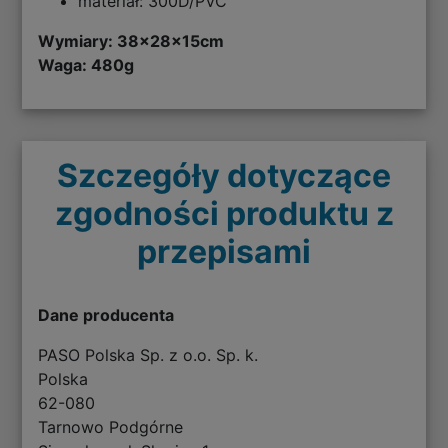
materiał: 300D/PVC
Wymiary: 38
x28x15cm
Waga: 480g
Szczegóły dotyczące
zgodności produktu z
przepisami
Dane producenta
PASO Polska Sp. z o.o. Sp. k.
Polska
62-080
Tarnowo Podgórne