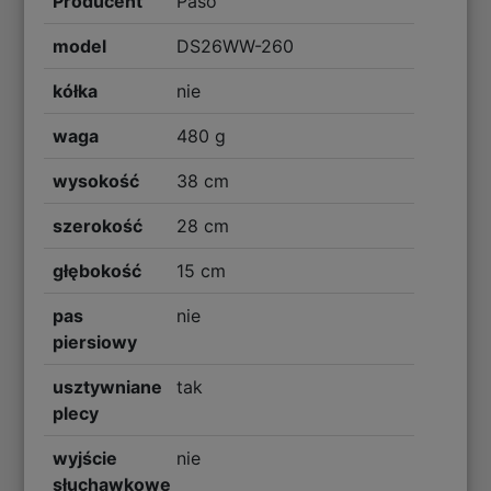
Producent
Paso
model
DS26WW-260
kółka
nie
waga
480 g
wysokość
38 cm
szerokość
28 cm
głębokość
15 cm
pas
nie
piersiowy
usztywniane
tak
plecy
wyjście
nie
słuchawkowe