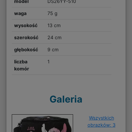
model
DS26YY-510
waga
75 g
wysokość
13 cm
szerokość
24 cm
głębokość
9 cm
liczba
1
komór
Galeria
Wszystkich
obrazków: 3