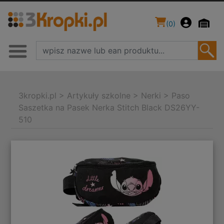
(
0
)
3kropki.pl
>
Artykuły szkolne
>
Nerki
>
Paso
Saszetka na Pasek Nerka Stitch Black DS26YY-
510