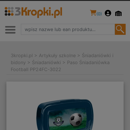
(
0
)
3kropki.pl
>
Artykuły szkolne
>
Śniadaniówki i
bidony
>
Śniadaniówki
>
Paso Śniadaniówka
Football PP24FC-3022