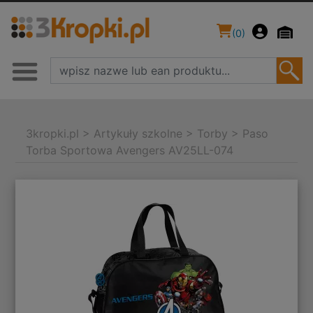
(
0
)
3kropki.pl
>
Artykuły szkolne
>
Torby
>
Paso
Torba Sportowa Avengers AV25LL-074