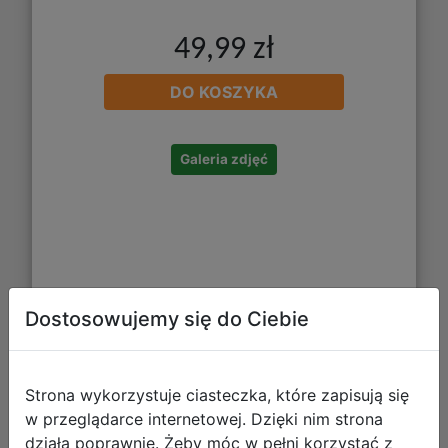
49,99 zł
DO KOSZYKA
Galeria zdjęć
Dostosowujemy się do Ciebie
Astra Kredki Ołówkowe Trójkątne 24
Kolory +Temperówka 312110003
Strona wykorzystuje ciasteczka, które zapisują się
w przeglądarce internetowej. Dzięki nim strona
działa poprawnie. Żeby móc w pełni korzystać z