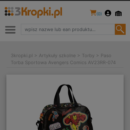
(
0
)
3kropki.pl
>
Artykuły szkolne
>
Torby
>
Paso
Torba Sportowa Avengers Comics AV23RR-074