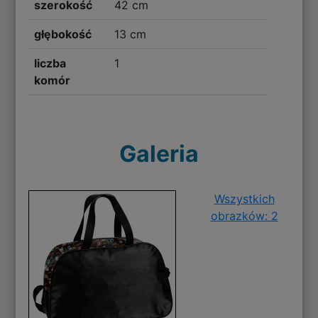
szerokość
42 cm
głębokość
13 cm
liczba
1
komór
Galeria
Wszystkich
obrazków: 2