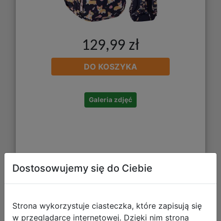
129,99 zł
DO KOSZYKA
Galeria zdjęć
Dostosowujemy się do Ciebie
CoolPack Brisk Bidon Mini 400ml
Strona wykorzystuje ciasteczka, które zapisują się
Elisabeth Z17933
w przeglądarce internetowej. Dzięki nim strona