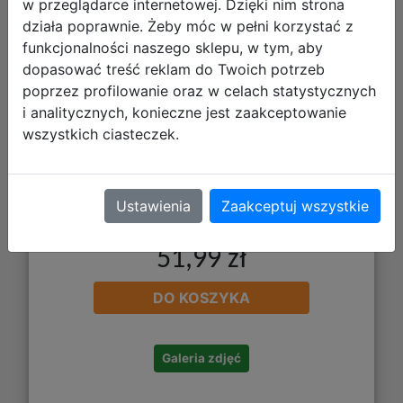
w przeglądarce internetowej. Dzięki nim strona
PP26SZ-074
działa poprawnie. Żeby móc w pełni korzystać z
funkcjonalności naszego sklepu, w tym, aby
dopasować treść reklam do Twoich potrzeb
poprzez profilowanie oraz w celach statystycznych
i analitycznych, konieczne jest zaakceptowanie
wszystkich ciasteczek.
Ustawienia
Zaakceptuj wszystkie
51,99 zł
DO KOSZYKA
Galeria zdjęć