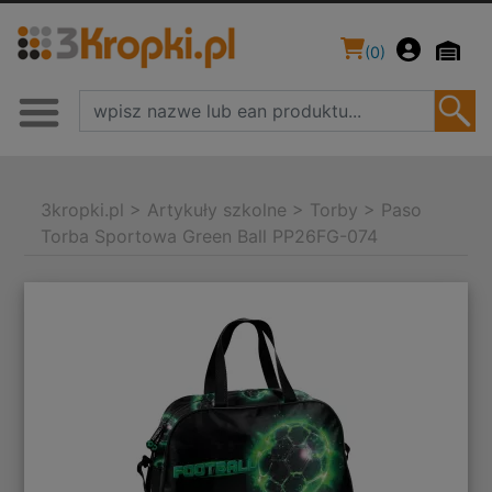
(
0
)
3kropki.pl
>
Artykuły szkolne
>
Torby
>
Paso
Torba Sportowa Green Ball PP26FG-074