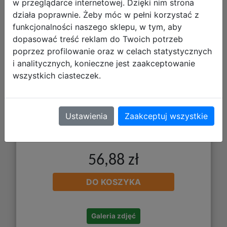
w przeglądarce internetowej. Dzięki nim strona
Dwukomorowy Z Wyposażeniem
działa poprawnie. Żeby móc w pełni korzystać z
Goal Time F066701
funkcjonalności naszego sklepu, w tym, aby
dopasować treść reklam do Twoich potrzeb
poprzez profilowanie oraz w celach statystycznych
i analitycznych, konieczne jest zaakceptowanie
wszystkich ciasteczek.
Ustawienia
Zaakceptuj wszystkie
56,88 zł
DO KOSZYKA
Galeria zdjęć