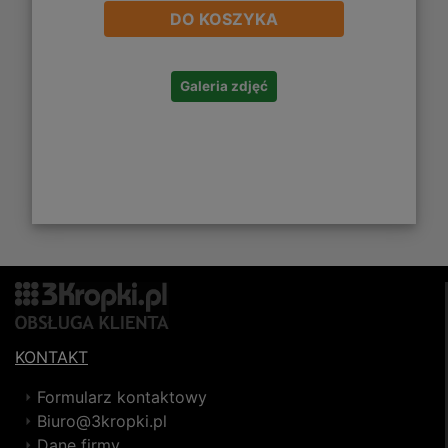
DO KOSZYKA
Galeria zdjęć
KONTAKT
Formularz kontaktowy
Biuro@3kropki.pl
Dane firmy