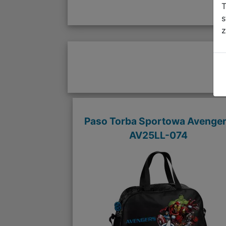
T
s
z
Paso Torba Sportowa Avenge
AV25LL-074