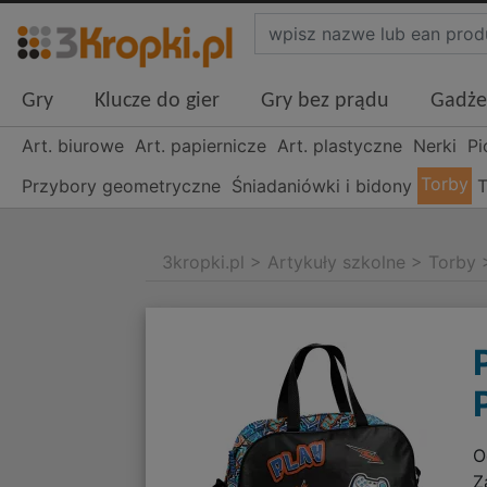
Gry
Klucze do gier
Gry bez prądu
Gadże
Art. biurowe
Art. papiernicze
Art. plastyczne
Nerki
Pi
Torby
Przybory geometryczne
Śniadaniówki i bidony
T
3kropki.pl
>
Artykuły szkolne
>
Torby
O
Z