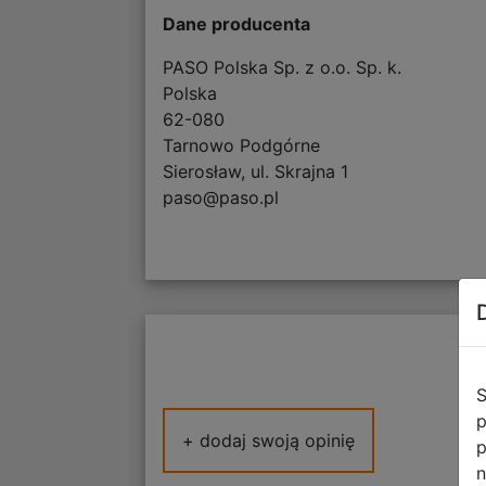
Dane producenta
PASO Polska Sp. z o.o. Sp. k.
Polska
62-080
Tarnowo Podgórne
Sierosław, ul. Skrajna 1
paso@paso.pl
S
p
+ dodaj swoją opinię
p
n