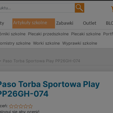
Artykuły szkolne
ty
Zabawki
Outlet
BL
órniki szkolne
Plecaki przedszkolne
Plecaki szkolne
Portf
ornistry szkolne
Worki szkolne
Wyprawki szkolne
>
Paso Torba Sportowa Play PP26GH-074
Paso Torba Sportowa Play
PP26GH-074
ceń:
aloguj się aby ocenić