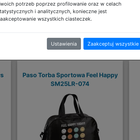
woich potrzeb poprzez profilowanie oraz w celach
tatystycznych i analitycznych, konieczne jest
aakceptowanie wszystkich ciasteczek.
Polecane
Ustawienia
Zaakceptuj wszystkie
rs
Paso Torba Sportowa Feel Happy
SM25LR-074