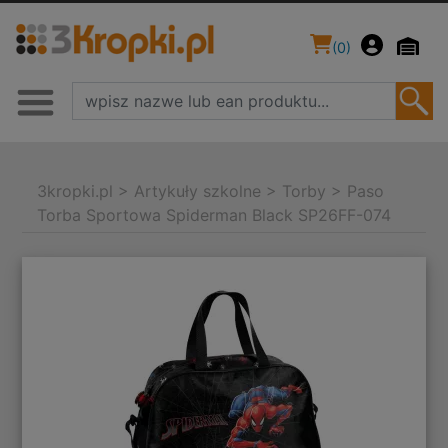
(
0
)
3kropki.pl
>
Artykuły szkolne
>
Torby
>
Paso
Torba Sportowa Spiderman Black SP26FF-074