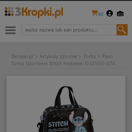
(
0
)
3kropki.pl
>
Artykuły szkolne
>
Torby
>
Paso
Torba Sportowa Stitch Niebieski DS25GG-074