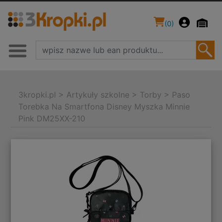
(
0
)
3kropki.pl
>
Artykuły szkolne
>
Torby
>
Paso
Torebka Na Smartfona Disney Myszka Minnie
Pink DM25XX-210