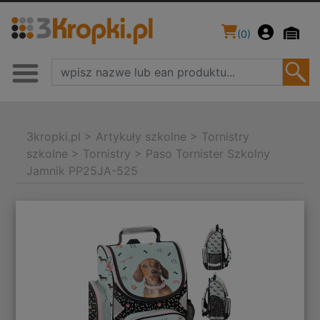
(
0
)
3kropki.pl
>
Artykuły szkolne
>
Tornistry
szkolne
>
Tornistry
>
Paso Tornister Szkolny
Jamnik PP25JA-525