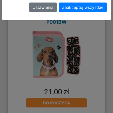
Paso Piórnik Dwuklapkowy bez
Ustawienia
Zaakceptuj wszystkie
Wyposażenia Jamnik PP25JA-
P001BW
21,00 zł
DO KOSZYKA