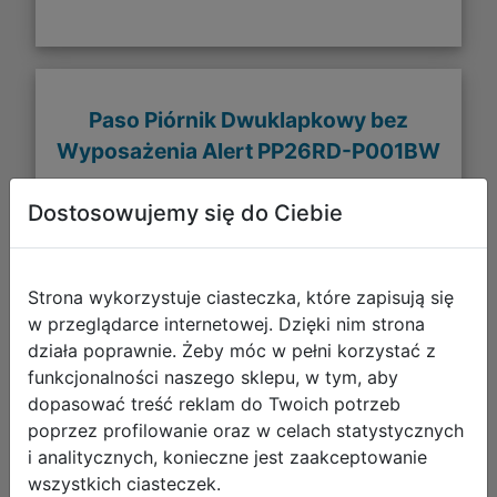
Paso Piórnik Dwuklapkowy bez
Wyposażenia Alert PP26RD-P001BW
Dostosowujemy się do Ciebie
Strona wykorzystuje ciasteczka, które zapisują się
w przeglądarce internetowej. Dzięki nim strona
działa poprawnie. Żeby móc w pełni korzystać z
funkcjonalności naszego sklepu, w tym, aby
dopasować treść reklam do Twoich potrzeb
poprzez profilowanie oraz w celach statystycznych
29,99 zł
i analitycznych, konieczne jest zaakceptowanie
wszystkich ciasteczek.