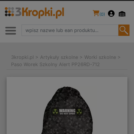
(
0
)
3kropki.pl
>
Artykuły szkolne
>
Worki szkolne
>
Paso Worek Szkolny Alert PP26RD-712