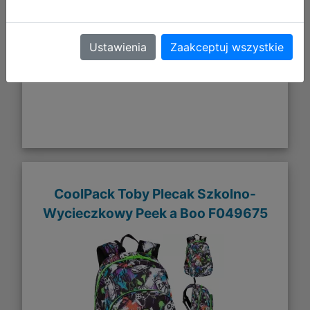
DO KOSZYKA
Ustawienia
Zaakceptuj wszystkie
Galeria zdjęć
CoolPack Toby Plecak Szkolno-
Wycieczkowy Peek a Boo F049675