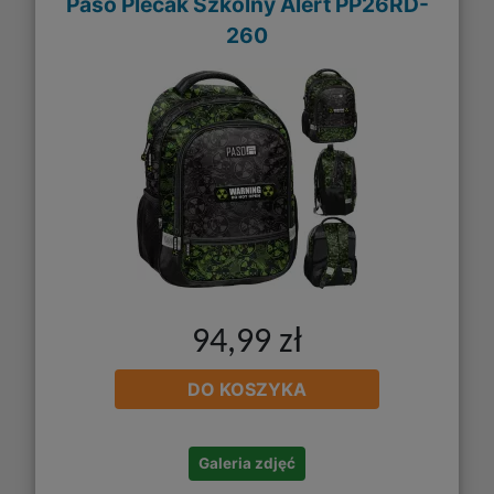
Paso Plecak Szkolny Alert PP26RD-
260
94,99 zł
DO KOSZYKA
Galeria zdjęć