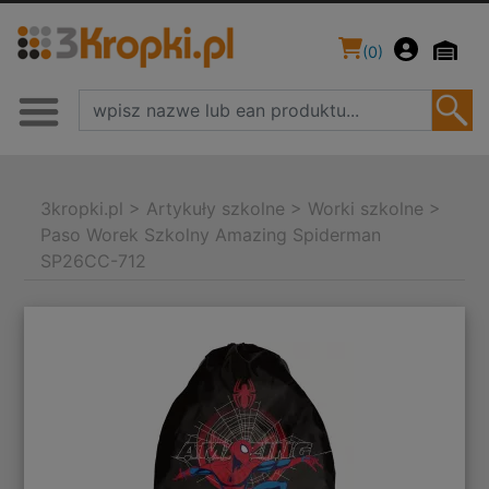
(
0
)
3kropki.pl
>
Artykuły szkolne
>
Worki szkolne
>
Paso Worek Szkolny Amazing Spiderman
SP26CC-712