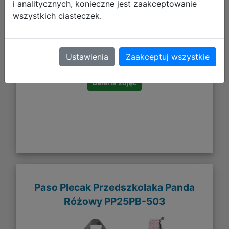
i analitycznych, konieczne jest zaakceptowanie
wszystkich ciasteczek.
94,19 zł
DO KOSZYKA
Ustawienia
Zaakceptuj wszystkie
Galeria zdjęć
Paso Plecak Przedszkolaka Panda
Różowy PP25PB-503