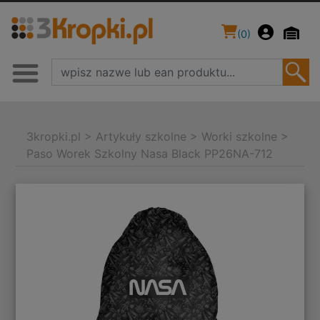
(
0
)
3kropki.pl
>
Artykuły szkolne
>
Worki szkolne
>
Paso Worek Szkolny Nasa Black PP26NA-712