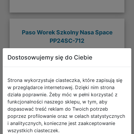
Paso Worek Szkolny Nasa Space
PP24SC-712
Dostosowujemy się do Ciebie
Strona wykorzystuje ciasteczka, które zapisują się
w przeglądarce internetowej. Dzięki nim strona
działa poprawnie. Żeby móc w pełni korzystać z
funkcjonalności naszego sklepu, w tym, aby
dopasować treść reklam do Twoich potrzeb
poprzez profilowanie oraz w celach statystycznych
15,99 zł
i analitycznych, konieczne jest zaakceptowanie
wszystkich ciasteczek.