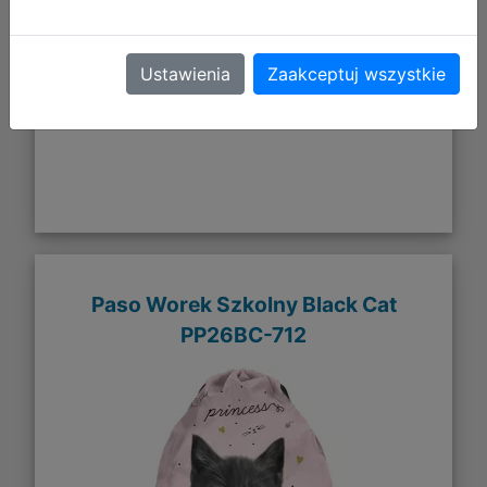
DO KOSZYKA
Ustawienia
Zaakceptuj wszystkie
Galeria zdjęć
Paso Worek Szkolny Black Cat
PP26BC-712