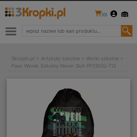
(
0
)
3kropki.pl
>
Artykuły szkolne
>
Worki szkolne
>
Paso Worek Szkolny Never Quit PP26GQ-712