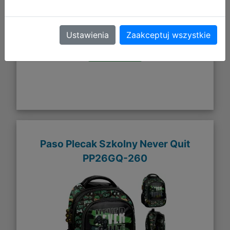
DO KOSZYKA
Ustawienia
Zaakceptuj wszystkie
Galeria zdjęć
Paso Plecak Szkolny Never Quit
PP26GQ-260