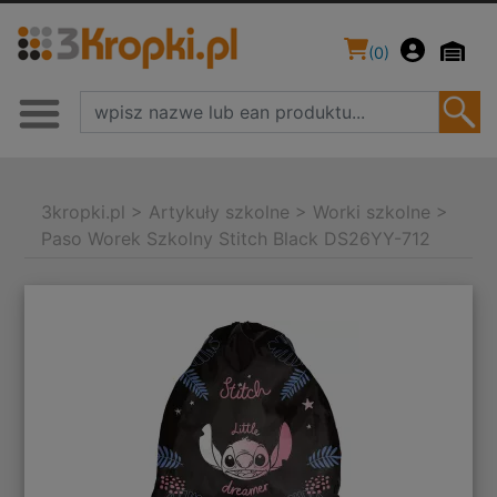
(
0
)
3kropki.pl
>
Artykuły szkolne
>
Worki szkolne
>
Paso Worek Szkolny Stitch Black DS26YY-712