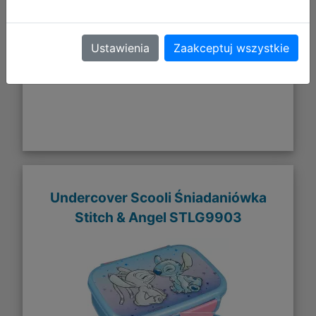
DO KOSZYKA
Ustawienia
Zaakceptuj wszystkie
Galeria zdjęć
Undercover Scooli Śniadaniówka
Stitch & Angel STLG9903