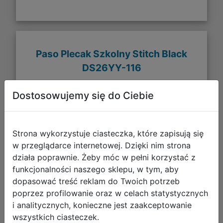
Paso Plecak Szkolny Stitch Black
DS26YY-116
Dostosowujemy się do Ciebie
Strona wykorzystuje ciasteczka, które zapisują się
w przeglądarce internetowej. Dzięki nim strona
działa poprawnie. Żeby móc w pełni korzystać z
funkcjonalności naszego sklepu, w tym, aby
dopasować treść reklam do Twoich potrzeb
poprzez profilowanie oraz w celach statystycznych
119,97 zł
i analitycznych, konieczne jest zaakceptowanie
wszystkich ciasteczek.